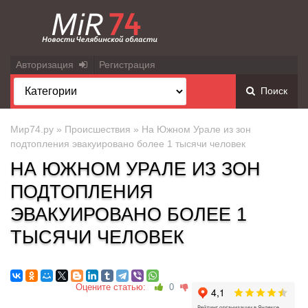
Авторизация
Регистрация
Поиск
Мир74.ру
»
Происшествия
» На Южном Урале из зон
подтопления эвакуировано более 1 тысячи человек
НА ЮЖНОМ УРАЛЕ ИЗ ЗОН
ПОДТОПЛЕНИЯ
ЭВАКУИРОВАНО БОЛЕЕ 1
ТЫСЯЧИ ЧЕЛОВЕК
Оцените статью:
0