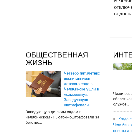
В Челяб
отключ
водосна
ОБЩЕСТВЕННАЯ
ИНТ
ЖИЗНЬ
Четверо пятилетних
воспитанников
детского сада в
Челябинске ушли в
Чижи воз
«самоволку».
область с
Заведующую
службе...
оштрафовали
Заведующую детским садом в
челябинском «Ньютон» оштрафовали за
Когда 
бегство...
Челябинск
советы дл