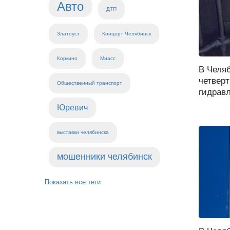
Авто
ДТП
Златоуст
Концерт Челябинск
Коркино
Миасс
В Челя
четверт
Общественный транспорт
гидравл
Юревич
выставки челябинска
мошенники челябинск
Показать все теги