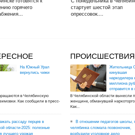
инске готовятся к
С понедельника в Челябин
ению горячего
стартует шестой этап
бжения...
опрессовок....
ЕРЕСНОЕ
ПРОИСШЕСТВИЯ
На Южный Урал
Жительница О
вернулись чижи
кинувшая
наркодилера 
миллиона руб
отправится в
вращаются в Челябинскую
В Челябинской области вынесли 
 зимовки. Как сообщили в пресс-
женщине, обманувшей наркоторго
Как...
сажать рассаду перцев в
В отношении педагогов школы, 
ой области-2025: полезные
челябинка сломала позвоночник,
я лучшего урожая
возбудили уголовное дело