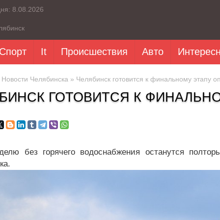
дня:
8.08.2026
лябинск
Спорт
It
Происшествия
Авто
Интерес
»
Новости Челябинска
» Челябинск готовится к финальному этапу о
БИНСК ГОТОВИТСЯ К ФИНАЛЬН
делю без горячего водоснабжения останутся полтор
ка.