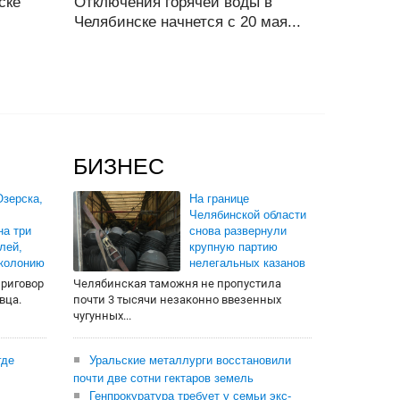
ске
Отключения горячей воды в
Челябинске начнется с 20 мая...
БИЗНЕС
зерска,
На границе
Челябинской области
на три
снова развернули
лей,
крупную партию
 колонию
нелегальных казанов
приговор
Челябинская таможня не пропустила
вца.
почти 3 тысячи незаконно ввезенных
чугунных...
где
Уральские металлурги восстановили
почти две сотни гектаров земель
Генпрокуратура требует у семьи экс-