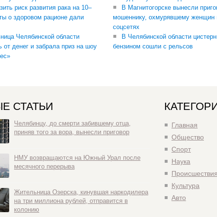
зить риск развития рака на 10–
В Магнитогорске вынесли приго
ты о здоровом рационе дали
мошеннику, охмурявшему женщин 
соцсетях
ница Челябинской области
В Челябинской области цистерн
ь от денег и забрала приз на шоу
бензином сошли с рельсов
ес»
Е СТАТЬИ
КАТЕГОР
Челябинцу, до смерти забившему отца,
Главная
приняв того за вора, вынесли приговор
Общество
Спорт
НМУ возвращаются на Южный Урал после
Наука
месячного перерыва
Происшестви
Культура
Жительница Озерска, кинувшая наркодилера
Авто
на три миллиона рублей, отправится в
колонию