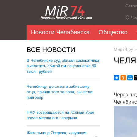
Сего
Че
Новости Челябинска
Общество
ВСЕ НОВОСТИ
Мир74.ру
ЧЕЛЯ
В Челябинске суд обязал самокатчика
выплатить сбитой им пенсионерке 80
тысяч рублей
Челябинцу, до смерти забившему
отца, приняв того за вора, вынесли
Через не
приговор
Челябинс
НМУ возвращаются на Южный Урал
после месячного перерыва
Жительница Озерска, кинувшая