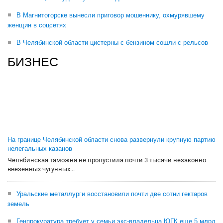
В Магнитогорске вынесли приговор мошеннику, охмурявшему
женщин в соцсетях
В Челябинской области цистерны с бензином сошли с рельсов
БИЗНЕС
На границе Челябинской области снова развернули крупную партию
нелегальных казанов
Челябинская таможня не пропустила почти 3 тысячи незаконно
ввезенных чугунных...
Уральские металлурги восстановили почти две сотни гектаров
земель
Генпрокуратура требует у семьи экс-владельца ЮГК еще 5 млрд