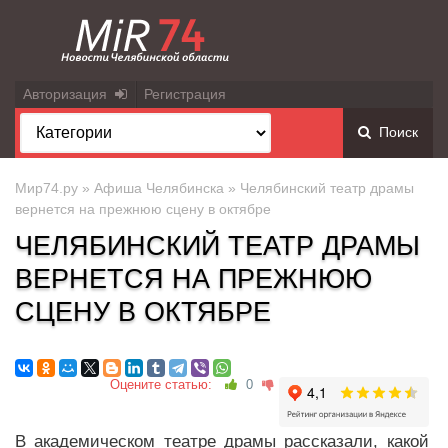
Авторизация
Регистрация
Поиск
Мир74.ру
»
Афиша Челябинска
» Челябинский театр драмы
вернется на прежнюю сцену в октябре
ЧЕЛЯБИНСКИЙ ТЕАТР ДРАМЫ
ВЕРНЕТСЯ НА ПРЕЖНЮЮ
СЦЕНУ В ОКТЯБРЕ
Оцените статью:
0
В академическом театре драмы рассказали, какой