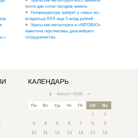
где
Уральские металлурги восстановили
почти две сотни гектаров земель
Генпрокуратура требует у семьи экс-
вор
владельца ЮГК еще 5 млрд рублей
в
Уральские металлурги и «АВТОВАЗ»
наметили перспективы дальнейшего
ы с
сотрудничества
ИИ
КАЛЕНДАРЬ
«
Август 2026 »
Пн
Вт
Ср
Чт
Пт
Сб
Вс
1
2
3
4
5
6
7
8
9
я
10
11
12
13
14
15
16