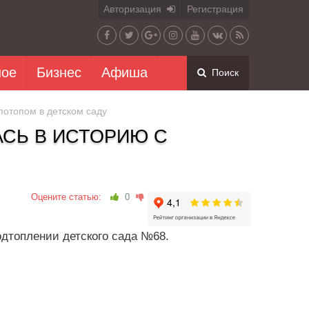
Авторизация
Регистрация
ное
Бизнес
Афиша
Поиск
потопом в детском саду
СЬ В ИСТОРИЮ С
Оцените статью:
0
одтоплении детского сада №68.