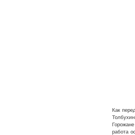
Как пере
Толбухина
Горожане
работа о