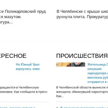
се Поликарповский пруд
В Челябинске с крыши шк
ся мазутом.
рухнула плита. Прокуратур
тура...
ЕРЕСНОЕ
ПРОИСШЕСТВИЯ
На Южный Урал
Жительница О
вернулись чижи
кинувшая
наркодилера 
миллиона руб
отправится в
вращаются в Челябинскую
В Челябинской области вынесли 
 зимовки. Как сообщили в пресс-
женщине, обманувшей наркоторго
Как...