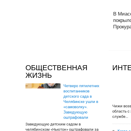
В Миас
покрыл
Прокура
ОБЩЕСТВЕННАЯ
ИНТ
ЖИЗНЬ
Четверо пятилетних
воспитанников
детского сада в
Челябинске ушли в
Чижи воз
«самоволку».
область с
Заведующую
службе...
оштрафовали
Заведующую детским садом в
челябинском «Ньютон» оштрафовали за