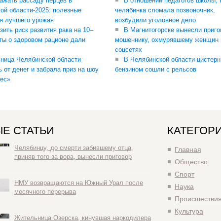
сажать рассаду перцев в
В отношении педагогов школы, 
ой области-2025: полезные
челябинка сломала позвоночник,
я лучшего урожая
возбудили уголовное дело
зить риск развития рака на 10–
В Магнитогорске вынесли приго
ты о здоровом рационе дали
мошеннику, охмурявшему женщин 
соцсетях
ница Челябинской области
В Челябинской области цистерн
ь от денег и забрала приз на шоу
бензином сошли с рельсов
ес»
Е СТАТЬИ
КАТЕГОР
Челябинцу, до смерти забившему отца,
Главная
приняв того за вора, вынесли приговор
Общество
Спорт
НМУ возвращаются на Южный Урал после
Наука
месячного перерыва
Происшестви
Культура
Жительница Озерска, кинувшая наркодилера