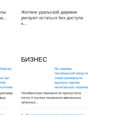
олы
Жители уральской деревни
а...
рискуют остаться без доступа
к...
БИЗНЕС
зерска,
На границе
Челябинской области
на три
снова развернули
лей,
крупную партию
 колонию
нелегальных казанов
приговор
Челябинская таможня не пропустила
вца.
почти 3 тысячи незаконно ввезенных
чугунных...