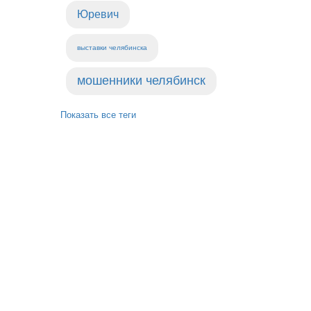
Юревич
выставки челябинска
мошенники челябинск
Показать все теги