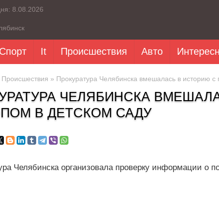
дня:
8.08.2026
лябинск
Спорт
It
Происшествия
Авто
Интерес
»
Происшествия
» Прокуратура Челябинска вмешалась в историю с 
УРАТУРА ЧЕЛЯБИНСКА ВМЕШАЛА
ПОМ В ДЕТСКОМ САДУ
ура Челябинска организовала проверку информации о п