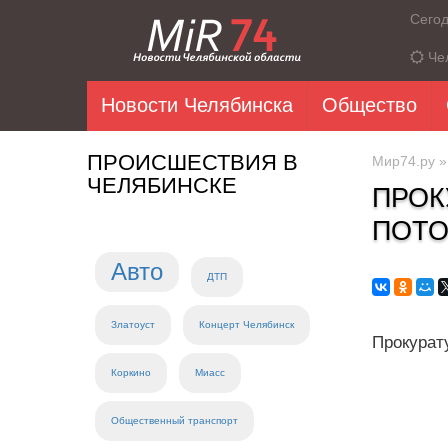
Сего
Че
Новости Челябинска
Общество
ПРОИСШЕСТВИЯ В
Мир74.ру
ЧЕЛЯБИНСКЕ
ПРОК
ПОТО
Авто
ДТП
Златоуст
Концерт Челябинск
Прокурат
Коркино
Миасс
Общественный транспорт