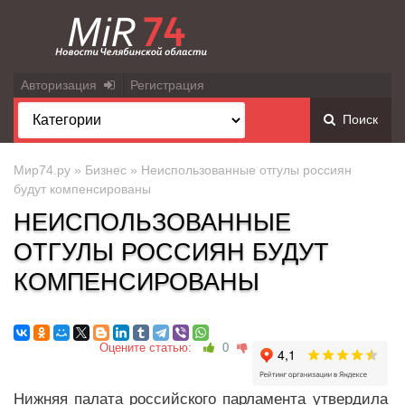
Авторизация
Регистрация
Поиск
Мир74.ру
»
Бизнес
» Неиспользованные отгулы россиян
будут компенсированы
НЕИСПОЛЬЗОВАННЫЕ
ОТГУЛЫ РОССИЯН БУДУТ
КОМПЕНСИРОВАНЫ
Оцените статью:
0
Нижняя палата российского парламента утвердила