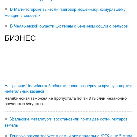
В Магнитогорске вынесли приговор мошеннику, охмурявшему
женщин в соцсетях
В Челябинской области цистерны с бензином сошли с рельсов
БИЗНЕС
На границе Челябинской области снова развернули крупную партию
нелегальных казанов
Челябинская таможня не пропустила почти 3 тысячи незаконно
ввезенных чугунных...
Уральские металлурги восстановили почти две сотни гектаров
земель
Генпрокуратура требует у семьи экс-владельца ЮГК еще 5 млрд