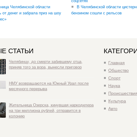
соцсетях
ница Челябинской области
В Челябинской области цистерн
ь от денег и забрала приз на шоу
бензином сошли с рельсов
ес»
Е СТАТЬИ
КАТЕГОР
Челябинцу, до смерти забившему отца,
Главная
приняв того за вора, вынесли приговор
Общество
Спорт
НМУ возвращаются на Южный Урал после
Наука
месячного перерыва
Происшестви
Культура
Жительница Озерска, кинувшая наркодилера
Авто
на три миллиона рублей, отправится в
колонию