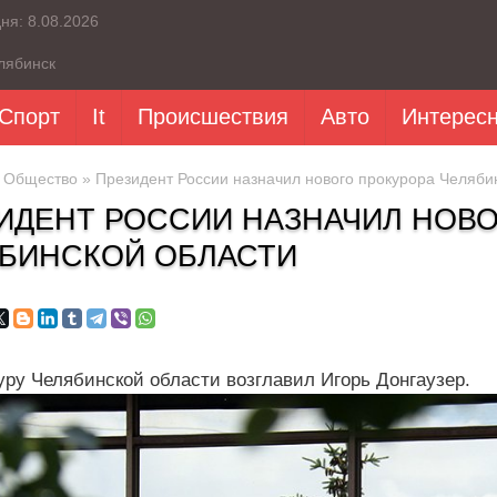
дня:
8.08.2026
лябинск
Спорт
It
Происшествия
Авто
Интерес
»
Общество
» Президент России назначил нового прокурора Челяби
ИДЕНТ РОССИИ НАЗНАЧИЛ НОВО
БИНСКОЙ ОБЛАСТИ
уру Челябинской области возглавил Игорь Донгаузер.