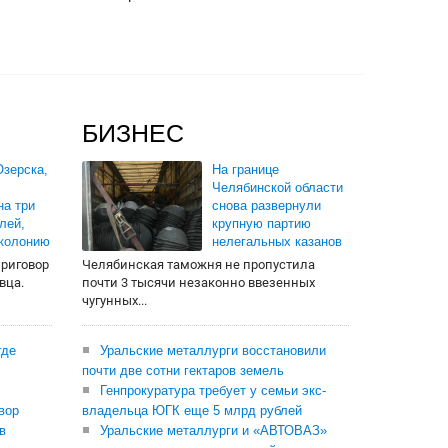
БИЗНЕС
зерска,
На границе
Челябинской области
на три
снова развернули
лей,
крупную партию
 колонию
нелегальных казанов
приговор
Челябинская таможня не пропустила
вца.
почти 3 тысячи незаконно ввезенных
чугунных...
где
Уральские металлурги восстановили
почти две сотни гектаров земель
Генпрокуратура требует у семьи экс-
вор
владельца ЮГК еще 5 млрд рублей
в
Уральские металлурги и «АВТОВАЗ»