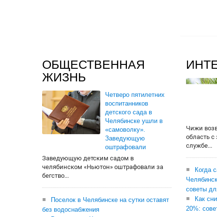
ОБЩЕСТВЕННАЯ
ИНТ
ЖИЗНЬ
Четверо пятилетних
воспитанников
детского сада в
Челябинске ушли в
Чижи воз
«самоволку».
область с
Заведующую
службе...
оштрафовали
Заведующую детским садом в
челябинском «Ньютон» оштрафовали за
Когда 
бегство...
Челябинск
советы дл
Как сни
Поселок в Челябинске на сутки оставят
20%: сове
без водоснабжения