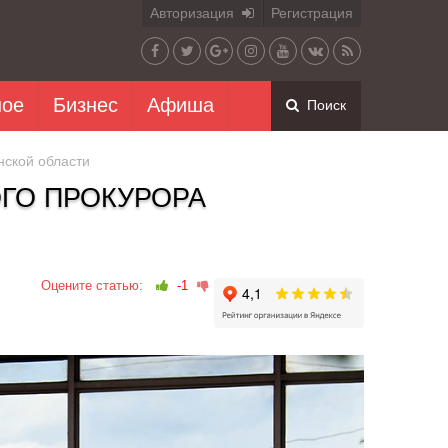
Авторизация
Регистрация
ное
Бизнес
Афиша
Поиск
нской области
ГО ПРОКУРОРА
Оцените статью:
-1