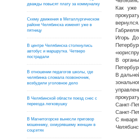
Челябинс
дважды повысят плату за коммуналку
Как уже
прокурат
Схему движения в Металлургическом
вернулс
районе Челябинска изменят уже в
Габриеля
пятницу
Игорь До
Петербу
В центре Челябинска столкнулись
автобус и маршрутка. Четверо
«юриспру
пострадали
В органы
Петербур
В отношении педагогов школы, где
В дальне
челябинка сломала позвоночник,
зонально
возбудили уголовное дело
управлен
прокурат
В Челябинской области поезд снес с
переезда легковушку
Санкт-Пе
Санкт-Пе
С января
В Магнитогорске вынесли приговор
мошеннику, охмурявшему женщин в
Челябинс
соцсетях