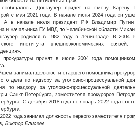
кой области на пятилетний срок.
 сообщалось, Донгаузер придет на смену Карену Г
урой с мая 2021 года. В начале июня 2024 года он ушел
я. А в начале июля президент РФ Владимир Путин
на и начальника ГУ МВД по Челябинской области Михаи
нгаузер родился в 1982 году в Ленинграде. В 2004 
ргского института внешнеэкономических связей
денция».
 прокуратуры принят в июле 2004 года помощником 
га.
йшем занимал должности старшего помощника прокурора
го отдела по надзору за уголовно-процессуальной д
ия по надзору за уголовно-процессуальной деятель
уры Санкт-Петербурга, заместителя прокуроров Петродв
тербурга. С декабря 2018 года по январь 2022 года сос
тербурга.
 2022 года занимал должность первого заместителя прок
к, Виктор Елисеев