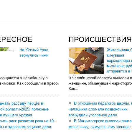
ЕРЕСНОЕ
ПРОИСШЕСТВИЯ
На Южный Урал
Жительница О
вернулись чижи
кинувшая
наркодилера 
миллиона руб
отправится в
вращаются в Челябинскую
В Челябинской области вынесли 
 зимовки. Как сообщили в пресс-
женщине, обманувшей наркоторго
Как...
сажать рассаду перцев в
В отношении педагогов школы, 
ой области-2025: полезные
челябинка сломала позвоночник,
я лучшего урожая
возбудили уголовное дело
зить риск развития рака на 10–
В Магнитогорске вынесли приго
ты о здоровом рационе дали
мошеннику, охмурявшему женщин 