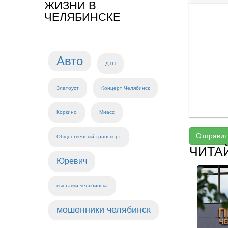
ЖИЗНИ В
ЧЕЛЯБИНСКЕ
Авто
ДТП
Златоуст
Концерт Челябинск
Коркино
Миасс
Отправит
Общественный транспорт
ЧИТА
Юревич
выставки челябинска
мошенники челябинск