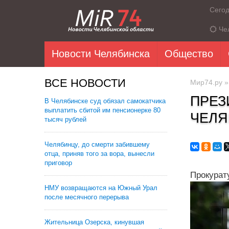
Сего
Че
Новости Челябинска
Общество
ВСЕ НОВОСТИ
Мир74.ру
ПРЕЗ
В Челябинске суд обязал самокатчика
выплатить сбитой им пенсионерке 80
ЧЕЛЯ
тысяч рублей
Челябинцу, до смерти забившему
отца, приняв того за вора, вынесли
приговор
Прокурат
НМУ возвращаются на Южный Урал
после месячного перерыва
Жительница Озерска, кинувшая