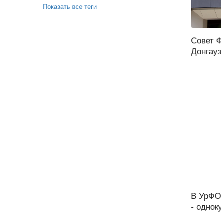
Показать все теги
Совет 
Донгауз
В УрФО
- однок