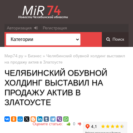
Авторизация
Регистрация
Поиск
Мир74.ру
»
Бизнес
» Челябинский обувной холдинг выставил
на продажу актив в Златоусте
ЧЕЛЯБИНСКИЙ ОБУВНОЙ
ХОЛДИНГ ВЫСТАВИЛ НА
ПРОДАЖУ АКТИВ В
ЗЛАТОУСТЕ
Оцените статью:
0