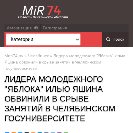
Авторизация
Регистрация
Поиск
Мир74.ру
»
Челябинск
» Лидера молодежного "Яблока" Илью
Яшина обвинили в срыве занятий в Челябинском
госуниверситете
ЛИДЕРА МОЛОДЕЖНОГО
"ЯБЛОКА" ИЛЬЮ ЯШИНА
ОБВИНИЛИ В СРЫВЕ
ЗАНЯТИЙ В ЧЕЛЯБИНСКОМ
ГОСУНИВЕРСИТЕТЕ