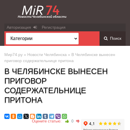
Авторизация
Регистрация
Поиск
Мир74.ру
»
Новости Челябинска
» В Челябинске вынесен
приговор содержательнице притона
В ЧЕЛЯБИНСКЕ ВЫНЕСЕН
ПРИГОВОР
СОДЕРЖАТЕЛЬНИЦЕ
ПРИТОНА
Оцените статью:
0