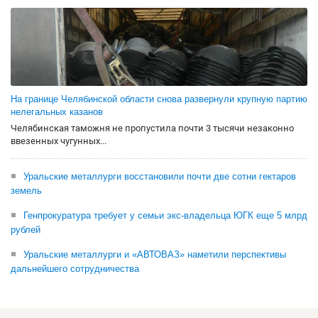
На границе Челябинской области снова развернули крупную партию
нелегальных казанов
Челябинская таможня не пропустила почти 3 тысячи незаконно
ввезенных чугунных...
Уральские металлурги восстановили почти две сотни гектаров
земель
Генпрокуратура требует у семьи экс-владельца ЮГК еще 5 млрд
рублей
Уральские металлурги и «АВТОВАЗ» наметили перспективы
дальнейшего сотрудничества