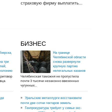
страховую фирму выплатить...
БИЗНЕС
зерска,
На границе
Челябинской области
на три
снова развернули
лей,
крупную партию
 колонию
нелегальных казанов
приговор
Челябинская таможня не пропустила
вца.
почти 3 тысячи незаконно ввезенных
чугунных...
где
Уральские металлурги восстановили
почти две сотни гектаров земель
Генпрокуратура требует у семьи экс-