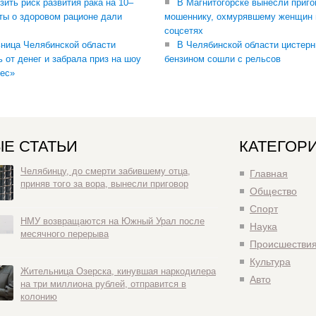
зить риск развития рака на 10–
В Магнитогорске вынесли приго
ты о здоровом рационе дали
мошеннику, охмурявшему женщин 
соцсетях
ница Челябинской области
В Челябинской области цистерн
ь от денег и забрала приз на шоу
бензином сошли с рельсов
ес»
Е СТАТЬИ
КАТЕГОР
Челябинцу, до смерти забившему отца,
Главная
приняв того за вора, вынесли приговор
Общество
Спорт
НМУ возвращаются на Южный Урал после
Наука
месячного перерыва
Происшестви
Культура
Жительница Озерска, кинувшая наркодилера
Авто
на три миллиона рублей, отправится в
колонию