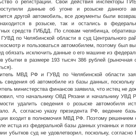
ьство о регистрации. Свои действия инспекторы ГИ
поступили данные об угоне и розыске данного ав
ается другой автомобиль, все документы были возвращ
находится в розыске, так и остались в федераль
тных средств ГИБДД. По словам челябинца, обративш
ГУВД по Челябинской области в суд Центрального рай
ехосмотр и пользоваться автомобилем, поэтому был в
уд обязать исключить данные о его машине из федераль
ов убытки в размере 193 тысяч 386 рублей (рыночная 
ься).
витель МВД РФ и ГУВД по Челябинской области зая
ь сведения об автомобиле из базы данных, поскольк
итель министерства финансов заявила, что истец не до
новил, что начальнику ОВД Рязани и начальнику УВД Р
мости удалить сведения о розыске автомобиля ист
ало. А, согласно указу президента РФ, ведение баз
ии входит в полномочия МВД РФ. Поэтому решением 
ле истца из федеральной базы данных угнанных и похи
ии убытков суд не удовлетворил, поскольку, согласно