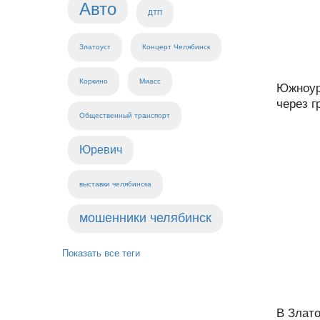
Авто
ДТП
Златоуст
Концерт Челябинск
Коркино
Миасс
Южноур
через г
Общественный транспорт
Юревич
выставки челябинска
мошенники челябинск
Показать все теги
В Злат