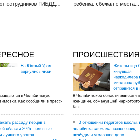
ют сотрудников ГИБДД...
ребенка, сбежал с места...
ЕРЕСНОЕ
ПРОИСШЕСТВИЯ
На Южный Урал
Жительница О
вернулись чижи
кинувшая
наркодилера 
миллиона руб
отправится в
вращаются в Челябинскую
В Челябинской области вынесли 
 зимовки. Как сообщили в пресс-
женщине, обманувшей наркоторго
Как...
сажать рассаду перцев в
В отношении педагогов школы, 
ой области-2025: полезные
челябинка сломала позвоночник,
я лучшего урожая
возбудили уголовное дело