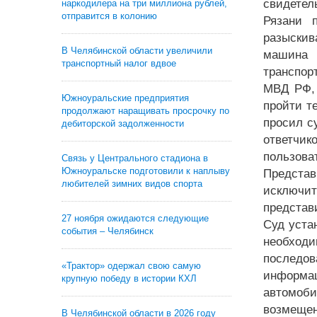
свидетел
наркодилера на три миллиона рублей,
отправится в колонию
Рязани 
разыскив
В Челябинской области увеличили
машина 
транспортный налог вдвое
транспор
МВД РФ, 
Южноуральские предприятия
пройти т
продолжают наращивать просрочку по
просил с
дебиторской задолженности
ответчик
пользоват
Связь у Центрального стадиона в
Южноуральске подготовили к наплыву
Предста
любителей зимних видов спорта
исключит
представ
27 ноября ожидаются следующие
Суд уста
события – Челябинск
необходи
последов
«Трактор» одержал свою самую
информац
крупную победу в истории КХЛ
автомоби
возмещен
В Челябинской области в 2026 году