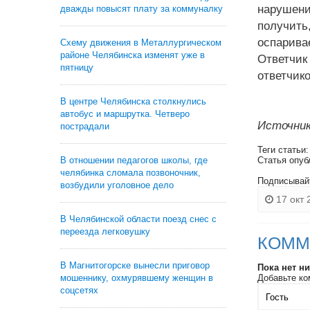
нарушени
дважды повысят плату за коммуналку
получить
оспарива
Схему движения в Металлургическом
районе Челябинска изменят уже в
Ответчик
пятницу
ответчик
В центре Челябинска столкнулись
автобус и маршрутка. Четверо
Источник
пострадали
Теги статьи
В отношении педагогов школы, где
Статья опуб
челябинка сломала позвоночник,
Подписывай
возбудили уголовное дело
17 окт 
В Челябинской области поезд снес с
переезда легковушку
КОММ
В Магнитогорске вынесли приговор
Пока нет н
мошеннику, охмурявшему женщин в
Добавьте ко
соцсетях