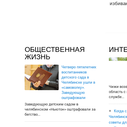
избива
ОБЩЕСТВЕННАЯ
ИНТ
ЖИЗНЬ
Четверо пятилетних
воспитанников
детского сада в
Челябинске ушли в
Чижи воз
«самоволку».
область с
Заведующую
службе...
оштрафовали
Заведующую детским садом в
челябинском «Ньютон» оштрафовали за
Когда 
бегство...
Челябинск
советы дл