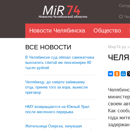
Сего
Че
Новости Челябинска
Общество
ВСЕ НОВОСТИ
Мир74.ру
ЧЕЛЯ
В Челябинске суд обязал самокатчика
выплатить сбитой им пенсионерке 80
тысяч рублей
Челябинцу, до смерти забившему
отца, приняв того за вора, вынесли
Челябин
приговор
министер
своем ав
НМУ возвращаются на Южный Урал
Как сооб
после месячного перерыва
года жит
задержа
Жительница Озерска, кинувшая