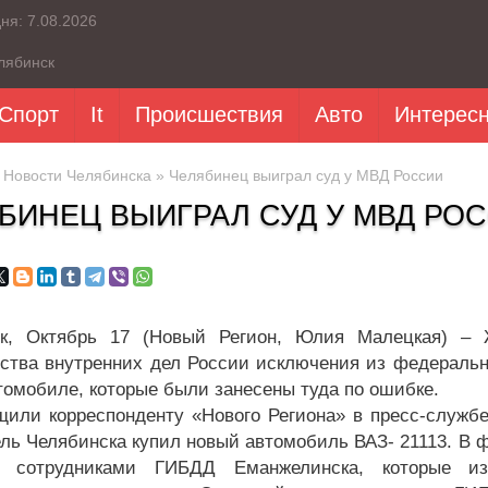
дня:
7.08.2026
лябинск
Спорт
It
Происшествия
Авто
Интерес
»
Новости Челябинска
» Челябинец выиграл суд у МВД России
БИНЕЦ ВЫИГРАЛ СУД У МВД РО
ск, Октябрь 17 (Новый Регион, Юлия Малецкая) – 
ства внутренних дел России исключения из федераль
томобиле, которые были занесены туда по ошибке.
щили корреспонденту «Нового Региона» в пресс-службе
ель Челябинска купил новый автомобиль ВАЗ- 21113. В 
н сотрудниками ГИБДД Еманжелинска, которые из