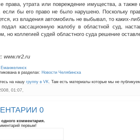
е права, утрата или повреждение имущества, а также 
, если бы его право не было нарушено. Поскольку пра
ется, из владения автомобиль не выбывал, то каких-либ
 подал кассационную жалобу в областной суд, наст
ом, но коллегией судей областного суда решение оставл
: www.nr2.ru
:
Еманжелинск
ликована в разделах:
Новости Челябинска
тесь на нашу
группу в VK
. Там есть материалы которые мы не публикуем 
2008, 01:07,
ЕНТАРИИ 0
и одного комментария.
мментарий первым!