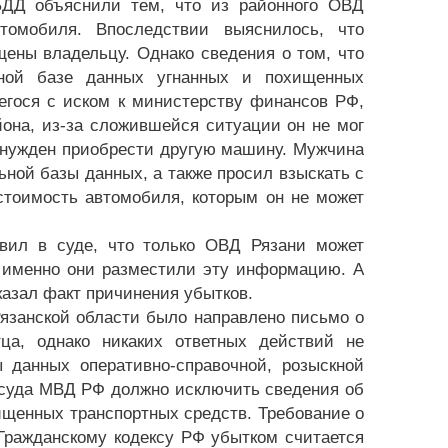
БДД объяснили тем, что из районного ОВД
томобиля. Впоследствии выяснилось, что
ены владельцу. Однако сведения о том, что
ной базе данных угнанных и похищенных
егося с иском к министерству финансов РФ,
она, из-за сложившейся ситуации он не мог
ынужден приобрести другую машину. Мужчина
ной базы данных, а также просил взыскать с
стоимость автомобиля, которым он не может
вил в суде, что только ОВД Рязани может
у именно они разместили эту информацию. А
казал факт причинения убытков.
язанской области было направлено письмо о
ца, однако никаких ответных действий не
ы данных оперативно-справочной, розыскной
суда МВД РФ должно исключить сведения об
щенных транспортных средств. Требование о
 Гражданскому кодексу РФ убытком считается