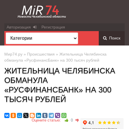
Авторизация
Регистрация
Поиск
Мир74.ру
»
Происшествия
» Жительница Челябинска
обманула «РусфинансБанк» на 300 тысяч рублей
ЖИТЕЛЬНИЦА ЧЕЛЯБИНСКА
ОБМАНУЛА
«РУСФИНАНСБАНК» НА 300
ТЫСЯЧ РУБЛЕЙ
Оцените статью:
0