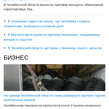
В Челябинской области вынесли приговор женщине, обманувшей
наркоторговца. Как...
В отношении педагогов школы, где челябинка сломала
позвоночник, возбудили уголовное дело
В Магнитогорске вынесли приговор мошеннику, охмурявшему
женщин в соцсетях
В Челябинской области цистерны с бензином сошли с рельсов
БИЗНЕС
На границе Челябинской области снова развернули крупную партию
нелегальных казанов
Челябинская таможня не пропустила почти 3 тысячи незаконно