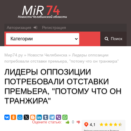
Авторизация
Регистрация
Поиск
Мир74.ру
»
Новости Челябинска
» Лидеры оппозиции
потребовали отставки премьера, "потому что он транжира"
ЛИДЕРЫ ОППОЗИЦИИ
ПОТРЕБОВАЛИ ОТСТАВКИ
ПРЕМЬЕРА, "ПОТОМУ ЧТО ОН
ТРАНЖИРА"
Оцените статью:
0