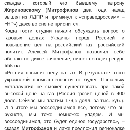
скандал, который его бывшему патрону
Жириновскому
(
Митрофанов
два года назад
вышел из ЛДПР и примкнул к «справедроссам» –
«НР») даже во сне не приснится.
Когда гости студии начали обсуждать вопрос о
газовых долгах Украины перед Россией и
повышение цен на российский газ, российский
политик Алексей Митрофанов позволил себе
абсолютно дикое заявление, пишет сегодня ресурс
blik.ua.
«Россия повысит цену на газ. В результате этого
украинской промышленности не будет. Поскольку
металлургия не сможет существовать при такой
высокой цене на газ (Россия грозит ценой в 400
долл. Сейчас мы платим 179,5 долл. за тыс. куб.).
И в итоге мы воссоединимся все, потому что вы
рухнете, мы тоже немножко упадем. И мы
воссоединимся, это будет единое государство», –
сказал
Митрофанов
и даже предложил регионалке