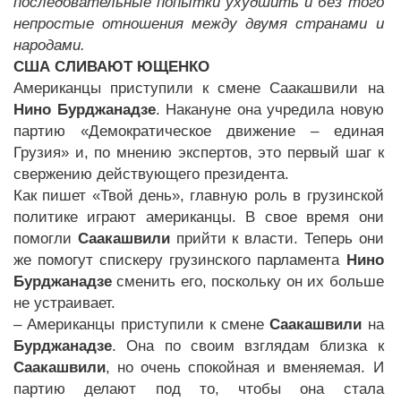
последовательные попытки ухудшить и без того
непростые отношения между двумя странами и
народами.
США СЛИВАЮТ ЮЩЕНКО
Американцы приступили к смене Саакашвили на
Нино Бурджанадзе
. Накануне она учредила новую
партию «Демократическое движение – единая
Грузия» и, по мнению экспертов, это первый шаг к
свержению действующего президента.
Как пишет «Твой день», главную роль в грузинской
политике играют американцы. В свое время они
помогли
Саакашвили
прийти к власти. Теперь они
же помогут спискеру грузинского парламента
Нино
Бурджанадзе
сменить его, поскольку он их больше
не устраивает.
– Американцы приступили к смене
Саакашвили
на
Бурджанадзе
. Она по своим взглядам близка к
Саакашвили
, но очень спокойная и вменяемая. И
партию делают под то, чтобы она стала