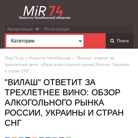
Авторизация
Регистрация
Поиск
Мир74.ру
»
Новости Челябинска
» "Вилаш" ответит за
трехлетнее вино: обзор алкогольного рынка России, Украины
и стран СНГ
"ВИЛАШ" ОТВЕТИТ ЗА
ТРЕХЛЕТНЕЕ ВИНО: ОБЗОР
АЛКОГОЛЬНОГО РЫНКА
РОССИИ, УКРАИНЫ И СТРАН
СНГ