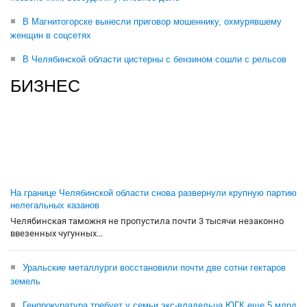
В Магнитогорске вынесли приговор мошеннику, охмурявшему
женщин в соцсетях
В Челябинской области цистерны с бензином сошли с рельсов
БИЗНЕС
На границе Челябинской области снова развернули крупную партию
нелегальных казанов
Челябинская таможня не пропустила почти 3 тысячи незаконно
ввезенных чугунных...
Уральские металлурги восстановили почти две сотни гектаров
земель
Генпрокуратура требует у семьи экс-владельца ЮГК еще 5 млрд