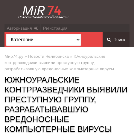
Авторизация
Регистрация
Поиск
Мир74.ру
»
Новости Челябинска
» Южноуральские
контрразведчики выявили преступную группу,
разрабатывавшую вредоносные компьютерные вирусы
ЮЖНОУРАЛЬСКИЕ
КОНТРРАЗВЕДЧИКИ ВЫЯВИЛИ
ПРЕСТУПНУЮ ГРУППУ,
РАЗРАБАТЫВАВШУЮ
ВРЕДОНОСНЫЕ
КОМПЬЮТЕРНЫЕ ВИРУСЫ