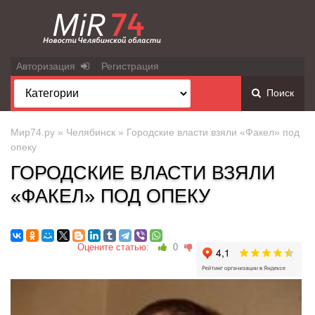
Авторизация
Регистрация
Поиск
Мир74.ру
»
Челябинск
» Городские власти взяли «Факел» под
опеку
ГОРОДСКИЕ ВЛАСТИ ВЗЯЛИ
«ФАКЕЛ» ПОД ОПЕКУ
Оцените статью:
0