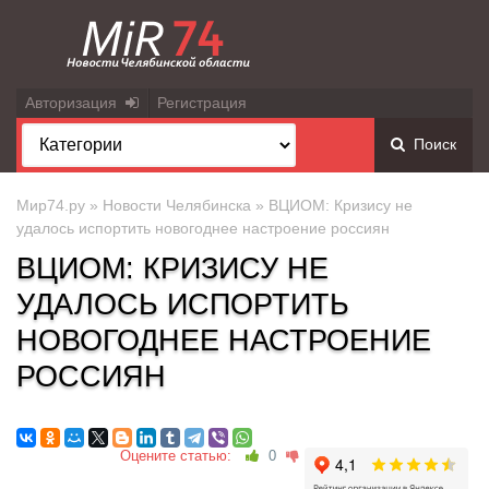
Авторизация
Регистрация
Поиск
Мир74.ру
»
Новости Челябинска
» ВЦИОМ: Кризису не
удалось испортить новогоднее настроение россиян
ВЦИОМ: КРИЗИСУ НЕ
УДАЛОСЬ ИСПОРТИТЬ
НОВОГОДНЕЕ НАСТРОЕНИЕ
РОССИЯН
Оцените статью:
0