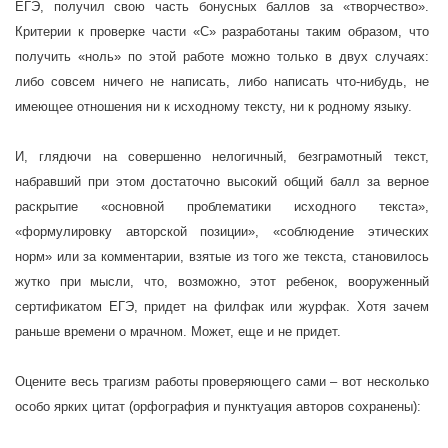
ЕГЭ, получил свою часть бонусных баллов за «творчество».
Критерии к проверке части «С» разработаны таким образом, что
получить «ноль» по этой работе можно только в двух случаях:
либо совсем ничего не написать, либо написать что-нибудь, не
имеющее отношения ни к исходному тексту, ни к родному языку.
И, глядючи на совершенно нелогичный, безграмотный текст,
набравший при этом достаточно высокий общий балл за верное
раскрытие «основной проблематики исходного текста»,
«формулировку авторской позиции», «соблюдение этических
норм» или за комментарии, взятые из того же текста, становилось
жутко при мысли, что, возможно, этот ребенок, вооруженный
сертификатом ЕГЭ, придет на филфак или журфак. Хотя зачем
раньше времени о мрачном. Может, еще и не придет.
Оцените весь трагизм работы проверяющего сами – вот несколько
особо ярких цитат (орфография и пунктуация авторов сохранены):