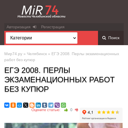
Авторизация
Регистрация
Поиск
Мир74.ру
»
Челябинск
» ЕГЭ 2008. Перлы экзаменационных
работ без купюр
ЕГЭ 2008. ПЕРЛЫ
ЭКЗАМЕНАЦИОННЫХ РАБОТ
БЕЗ КУПЮР
Оцените статью:
0