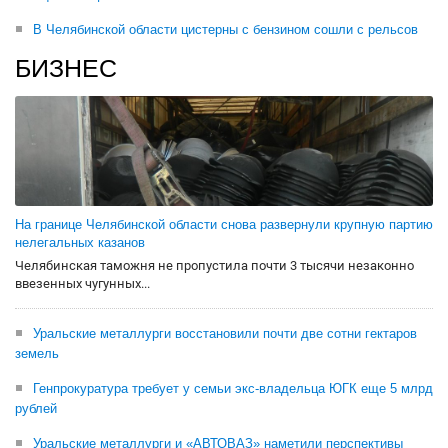
В Челябинской области цистерны с бензином сошли с рельсов
БИЗНЕС
На границе Челябинской области снова развернули крупную партию
нелегальных казанов
Челябинская таможня не пропустила почти 3 тысячи незаконно
ввезенных чугунных...
Уральские металлурги восстановили почти две сотни гектаров
земель
Генпрокуратура требует у семьи экс-владельца ЮГК еще 5 млрд
рублей
Уральские металлурги и «АВТОВАЗ» наметили перспективы