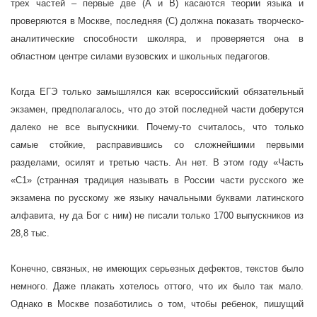
трех частей – первые две (А и В) касаются теории языка и
проверяются в Москве, последняя (С) должна показать творческо-
аналитические способности школяра, и проверяется она в
областном центре силами вузовских и школьных педагогов.
Когда ЕГЭ только замышлялся как всероссийский обязательный
экзамен, предполагалось, что до этой последней части доберутся
далеко не все выпускники. Почему-то считалось, что только
самые стойкие, расправившись со сложнейшими первыми
разделами, осилят и третью часть. Ан нет. В этом году «Часть
«С1» (странная традиция называть в России части русского же
экзамена по русскому же языку начальными буквами латинского
алфавита, ну да Бог с ним) не писали только 1700 выпускников из
28,8 тыс.
Конечно, связных, не имеющих серьезных дефектов, текстов было
немного. Даже плакать хотелось оттого, что их было так мало.
Однако в Москве позаботились о том, чтобы ребенок, пишущий