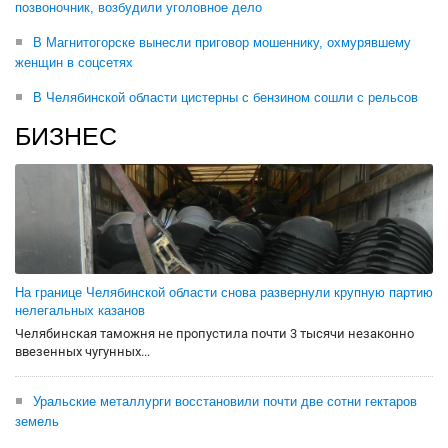
позвоночник, возбудили уголовное дело
В Магнитогорске вынесли приговор мошеннику, охмурявшему
женщин в соцсетях
В Челябинской области цистерны с бензином сошли с рельсов
БИЗНЕС
На границе Челябинской области снова развернули крупную партию
нелегальных казанов
Челябинская таможня не пропустила почти 3 тысячи незаконно
ввезенных чугунных...
Уральские металлурги восстановили почти две сотни гектаров
земель