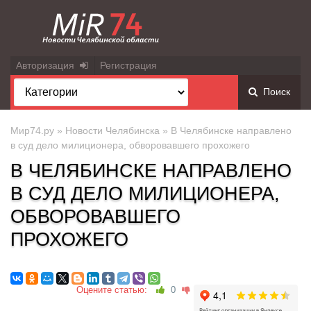
Авторизация
Регистрация
Поиск
Мир74.ру
»
Новости Челябинска
» В Челябинске направлено
в суд дело милиционера, обворовавшего прохожего
В ЧЕЛЯБИНСКЕ НАПРАВЛЕНО
В СУД ДЕЛО МИЛИЦИОНЕРА,
ОБВОРОВАВШЕГО
ПРОХОЖЕГО
Оцените статью:
0