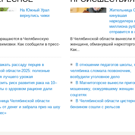
На Южный Урал
Жительница О
вернулись чижи
кинувшая
наркодилера 
миллиона руб
отправится в
вращаются в Челябинскую
В Челябинской области вынесли 
 зимовки. Как сообщили в пресс-
женщине, обманувшей наркоторго
Как...
сажать рассаду перцев в
В отношении педагогов школы, 
ой области-2025: полезные
челябинка сломала позвоночник,
я лучшего урожая
возбудили уголовное дело
зить риск развития рака на 10–
В Магнитогорске вынесли приго
ты о здоровом рационе дали
мошеннику, охмурявшему женщин 
соцсетях
ница Челябинской области
В Челябинской области цистерн
ь от денег и забрала приз на шоу
бензином сошли с рельсов
ес»