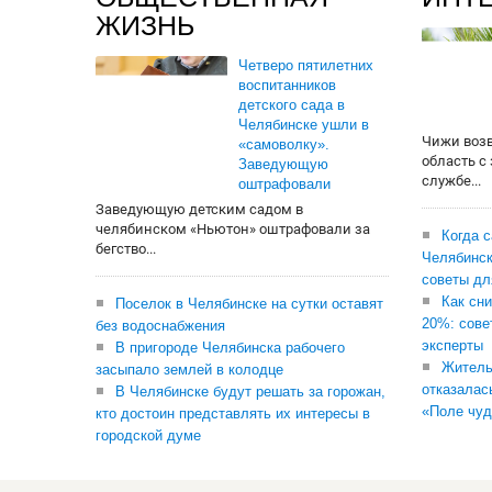
ЖИЗНЬ
Четверо пятилетних
воспитанников
детского сада в
Челябинске ушли в
Чижи воз
«самоволку».
область с
Заведующую
службе...
оштрафовали
Заведующую детским садом в
челябинском «Ньютон» оштрафовали за
Когда 
бегство...
Челябинск
советы дл
Как сни
Поселок в Челябинске на сутки оставят
20%: сове
без водоснабжения
эксперты
В пригороде Челябинска рабочего
Житель
засыпало землей в колодце
отказалас
В Челябинске будут решать за горожан,
«Поле чуд
кто достоин представлять их интересы в
городской думе