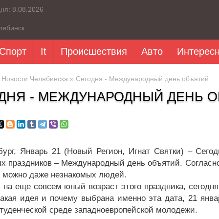
дня:
8.08.2026
лябинск
Спорт
It
Происшествия
Авто
Интерес
»
Новости Челябинска
» Сегодня - Международный день объятий
ДНЯ - МЕЖДУНАРОДНЫЙ ДЕНЬ 
бург, Январь 21 (Новый Регион, Игнат Святки) – Сего
х праздников – Международный день объятий. Согласно
ь можно даже незнакомых людей.
 на еще совсем юный возраст этого праздника, сегодня
акая идея и почему выбрана именно эта дата, 21 январ
студенческой среде западноевропейской молодежи.