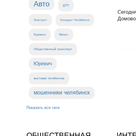
Авто
ДТП
Сегодн
Домовог
Златоуст
Концерт Челябинск
Коркино
Миасс
Общественный транспорт
Юревич
выставки челябинска
мошенники челябинск
Показать все теги
ОБЩЕСТВЕННАЯ
ИНТ