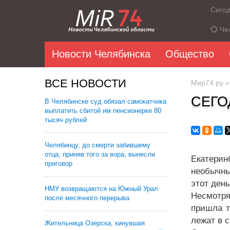
Сего
Че
Новости Челябинска
Общество
ВСЕ НОВОСТИ
Мир74.ру
СЕГО
В Челябинске суд обязал самокатчика
выплатить сбитой им пенсионерке 80
тысяч рублей
Челябинцу, до смерти забившему
отца, приняв того за вора, вынесли
Екатерин
приговор
необычны
этот ден
НМУ возвращаются на Южный Урал
Несмотря
после месячного перерыва
пришла т
лежат в 
Жительница Озерска, кинувшая