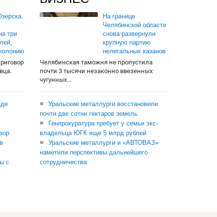
зерска,
На границе
Челябинской области
на три
снова развернули
лей,
крупную партию
 колонию
нелегальных казанов
приговор
Челябинская таможня не пропустила
вца.
почти 3 тысячи незаконно ввезенных
чугунных...
где
Уральские металлурги восстановили
почти две сотни гектаров земель
Генпрокуратура требует у семьи экс-
вор
владельца ЮГК еще 5 млрд рублей
в
Уральские металлурги и «АВТОВАЗ»
наметили перспективы дальнейшего
ы с
сотрудничества