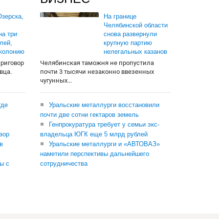
зерска,
На границе
Челябинской области
на три
снова развернули
лей,
крупную партию
 колонию
нелегальных казанов
приговор
Челябинская таможня не пропустила
вца.
почти 3 тысячи незаконно ввезенных
чугунных...
где
Уральские металлурги восстановили
почти две сотни гектаров земель
Генпрокуратура требует у семьи экс-
вор
владельца ЮГК еще 5 млрд рублей
в
Уральские металлурги и «АВТОВАЗ»
наметили перспективы дальнейшего
ы с
сотрудничества