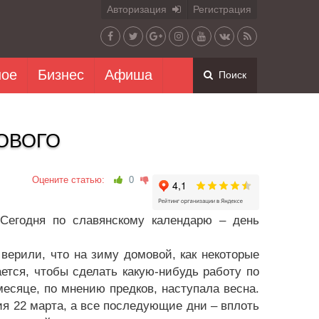
Авторизация
Регистрация
ное
Бизнес
Афиша
Поиск
ОВОГО
Оцените статью:
0
 Сегодня по славянскому календарю – день
 верили, что на зиму домовой, как некоторые
ается, чтобы сделать какую-нибудь работу по
месяце, по мнению предков, наступала весна.
ия 22 марта, а все последующие дни – вплоть