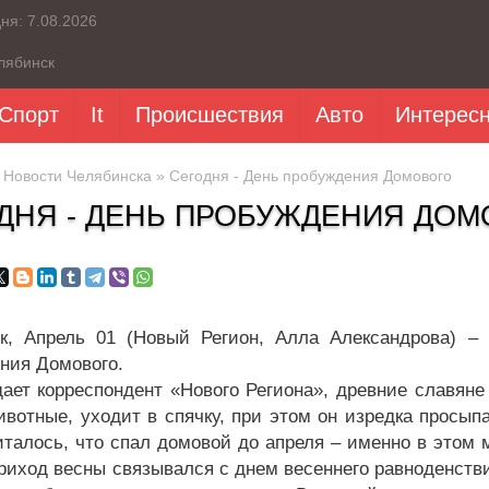
дня:
7.08.2026
лябинск
Спорт
It
Происшествия
Авто
Интерес
»
Новости Челябинска
» Сегодня - День пробуждения Домового
ДНЯ - ДЕНЬ ПРОБУЖДЕНИЯ ДОМ
к, Апрель 01 (Новый Регион, Алла Александрова) –
ния Домового.
дает корреспондент «Нового Региона», древние славяне
ивотные, уходит в спячку, при этом он изредка просып
италось, что спал домовой до апреля – именно в этом 
приход весны связывался с днем весеннего равноденств