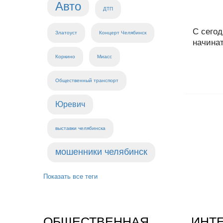
Авто
ДТП
С сегод
Златоуст
Концерт Челябинск
начинат
Коркино
Миасс
Общественный транспорт
Юревич
выставки челябинска
мошенники челябинск
Показать все теги
ОБЩЕСТВЕННАЯ
ИНТ