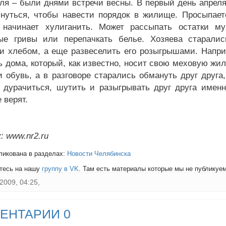
еля – были днями встречи весны. В первый день апрел
нуться, чтобы навести порядок в жилище. Просыпает
 начинает хулиганить. Может рассыпать остатки му
е гривы или перепачкать белье. Хозяева старалис
и хлебом, а еще развеселить его розыгрышами. Наприм
ь дома, который, как известно, носит свою меховую жи
и обувь, а в разговоре старались обмануть друг друга
 дурачиться, шутить и разыгрывать друг друга именн
 верят.
: www.nr2.ru
ликована в разделах:
Новости Челябинска
тесь на нашу
группу в VK
. Там есть материалы которые мы не публикуем 
2009, 04:25,
ЕНТАРИИ 0