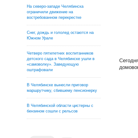
На северо-западе Челябинска
ограничили движение на
востребованном перекрестке
Снег, дождь и гололед остаются на
Южном Урале
Четверо пятилетних воспитанников
детского сада в Челябинске ушли в
Сегодн
«самоволку». Заведующую
домовог
оштрафовали
В Челябинске вынесли приговор
маршрутчику, сбившему пенсионерку
В Челябинской области цистерны с
бензином сошли с рельсов