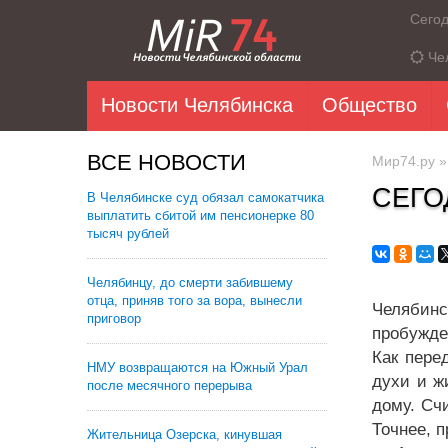
Сего
Че
Новости Челябинска
Общество
ВСЕ НОВОСТИ
Мир74.ру
СЕГО
В Челябинске суд обязал самокатчика
выплатить сбитой им пенсионерке 80
тысяч рублей
Челябинцу, до смерти забившему
отца, приняв того за вора, вынесли
Челябинс
приговор
пробужде
Как пере
НМУ возвращаются на Южный Урал
духи и ж
после месячного перерыва
дому. Сч
Точнее, 
Жительница Озерска, кинувшая