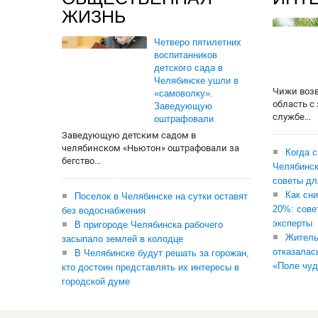
ЖИЗНЬ
Четверо пятилетних
воспитанников
детского сада в
Челябинске ушли в
Чижи воз
«самоволку».
область с
Заведующую
службе...
оштрафовали
Заведующую детским садом в
челябинском «Ньютон» оштрафовали за
Когда 
бегство...
Челябинск
советы дл
Как сни
Поселок в Челябинске на сутки оставят
20%: сове
без водоснабжения
эксперты
В пригороде Челябинска рабочего
Житель
засыпало землей в колодце
отказалас
В Челябинске будут решать за горожан,
«Поле чуд
кто достоин представлять их интересы в
городской думе