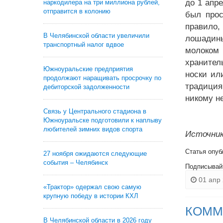
до 1 апр
наркодилера на три миллиона рублей,
отправится в колонию
был прос
правило,
В Челябинской области увеличили
лошадины
транспортный налог вдвое
молоком 
хранител
Южноуральские предприятия
носки ил
продолжают наращивать просрочку по
традиция
дебиторской задолженности
никому не
Связь у Центрального стадиона в
Южноуральске подготовили к наплыву
любителей зимних видов спорта
Источник
Статья опуб
27 ноября ожидаются следующие
события – Челябинск
Подписывай
01 апр 
«Трактор» одержал свою самую
крупную победу в истории КХЛ
КОММ
В Челябинской области в 2026 году