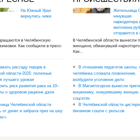
На Южный Урал
Жительница О
вернулись чижи
кинувшая
наркодилера 
миллиона руб
отправится в
вращаются в Челябинскую
В Челябинской области вынесли 
 зимовки. Как сообщили в пресс-
женщине, обманувшей наркоторго
Как...
сажать рассаду перцев в
В отношении педагогов школы, 
ой области-2025: полезные
челябинка сломала позвоночник,
я лучшего урожая
возбудили уголовное дело
зить риск развития рака на 10–
В Магнитогорске вынесли приго
ты о здоровом рационе дали
мошеннику, охмурявшему женщин 
соцсетях
ница Челябинской области
В Челябинской области цистерн
ь от денег и забрала приз на шоу
бензином сошли с рельсов
ес»