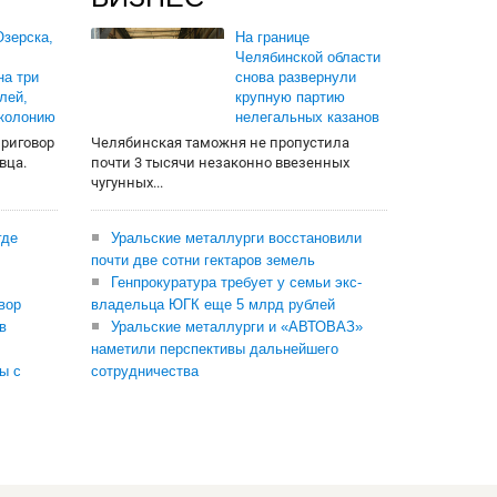
зерска,
На границе
Челябинской области
на три
снова развернули
лей,
крупную партию
 колонию
нелегальных казанов
приговор
Челябинская таможня не пропустила
вца.
почти 3 тысячи незаконно ввезенных
чугунных...
где
Уральские металлурги восстановили
почти две сотни гектаров земель
Генпрокуратура требует у семьи экс-
вор
владельца ЮГК еще 5 млрд рублей
в
Уральские металлурги и «АВТОВАЗ»
наметили перспективы дальнейшего
ы с
сотрудничества