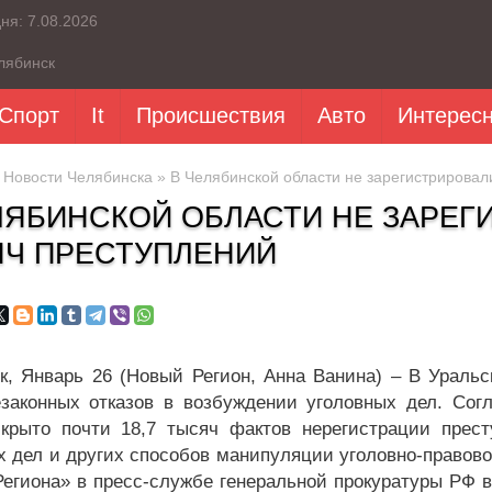
дня:
7.08.2026
лябинск
Спорт
It
Происшествия
Авто
Интерес
»
Новости Челябинска
» В Челябинской области не зарегистрировал
ЛЯБИНСКОЙ ОБЛАСТИ НЕ ЗАРЕГ
Ч ПРЕСТУПЛЕНИЙ
к, Январь 26 (Новый Регион, Анна Ванина) – В Ураль
законных отказов в возбуждении уголовных дел. Сог
скрыто почти 18,7 тысяч фактов нерегистрации прест
х дел и других способов манипуляции уголовно-правово
Региона» в пресс-службе генеральной прокуратуры РФ в