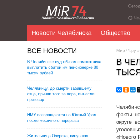
Сего
Че
Новости Челябинска
Общество
ВСЕ НОВОСТИ
Мир74.ру
В ЧЕ
В Челябинске суд обязал самокатчика
выплатить сбитой им пенсионерке 80
ТЫСЯ
тысяч рублей
Челябинцу, до смерти забившему
отца, приняв того за вора, вынесли
приговор
Челябинс
факты не
НМУ возвращаются на Южный Урал
после месячного перерыва
округе в
уголовны
Жительница Озерска, кинувшая
«Нового 