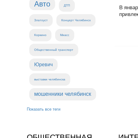
Авто
ДТП
В январ
привлек
Златоуст
Концерт Челябинск
Коркино
Миасс
Общественный транспорт
Юревич
выставки челябинска
мошенники челябинск
Показать все теги
ОБЩЕСТВЕННАЯ
ИНТ