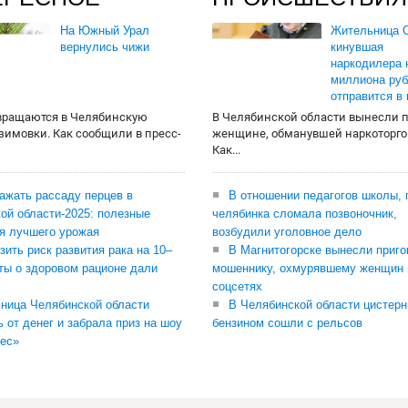
На Южный Урал
Жительница О
вернулись чижи
кинувшая
наркодилера 
миллиона руб
отправится в
вращаются в Челябинскую
В Челябинской области вынесли 
 зимовки. Как сообщили в пресс-
женщине, обманувшей наркоторго
Как...
сажать рассаду перцев в
В отношении педагогов школы, 
ой области-2025: полезные
челябинка сломала позвоночник,
я лучшего урожая
возбудили уголовное дело
зить риск развития рака на 10–
В Магнитогорске вынесли приго
ты о здоровом рационе дали
мошеннику, охмурявшему женщин 
соцсетях
ница Челябинской области
В Челябинской области цистерн
ь от денег и забрала приз на шоу
бензином сошли с рельсов
ес»