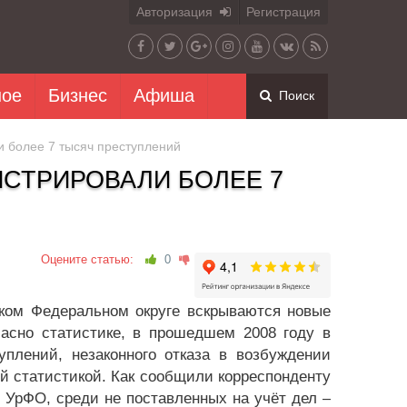
Авторизация
Регистрация
ное
Бизнес
Афиша
Поиск
и более 7 тысяч преступлений
ИСТРИРОВАЛИ БОЛЕЕ 7
Оцените статью:
0
ском Федеральном округе вскрываются новые
ласно статистике, в прошедшем 2008 году в
уплений, незаконного отказа в возбуждении
й статистикой. Как сообщили корреспонденту
 УрФО, среди не поставленных на учёт дел –