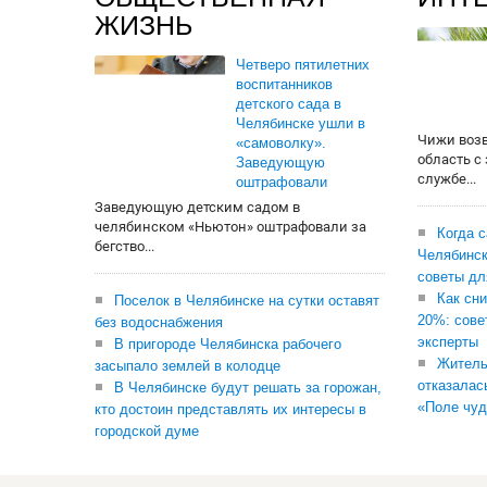
ЖИЗНЬ
Четверо пятилетних
воспитанников
детского сада в
Челябинске ушли в
Чижи воз
«самоволку».
область с
Заведующую
службе...
оштрафовали
Заведующую детским садом в
челябинском «Ньютон» оштрафовали за
Когда 
бегство...
Челябинск
советы дл
Как сни
Поселок в Челябинске на сутки оставят
20%: сове
без водоснабжения
эксперты
В пригороде Челябинска рабочего
Житель
засыпало землей в колодце
отказалас
В Челябинске будут решать за горожан,
«Поле чуд
кто достоин представлять их интересы в
городской думе