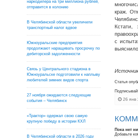
наркодилера на три миллиона рублей,
многочис
отправится в колонию
краж. От
Челябинс
В Челябинской области увеличили
Кстати,
транспортный налог вдвое
правоохр
с испыта
Южноуральские предприятия
продолжают наращивать просрочку по
выяснило
дебиторской задолженности
Связь у Центрального стадиона в
Источник
Южноуральске подготовили к наплыву
любителей зимних видов спорта
Статья опуб
Подписывай
27 ноября ожидаются следующие
26 янв 
события – Челябинск
«Трактор» одержал свою самую
КОММ
крупную победу в истории КХЛ
Пока нет н
Добавьте ко
В Челябинской области в 2026 году