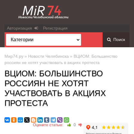
Авторизация
Регистрация
Поиск
Мир74.ру
»
Новости Челябинска
» ВЦИОМ: Большинство
россиян не хотят участвовать в акциях протеста
ВЦИОМ: БОЛЬШИНСТВО
РОССИЯН НЕ ХОТЯТ
УЧАСТВОВАТЬ В АКЦИЯХ
ПРОТЕСТА
Оцените статью:
0