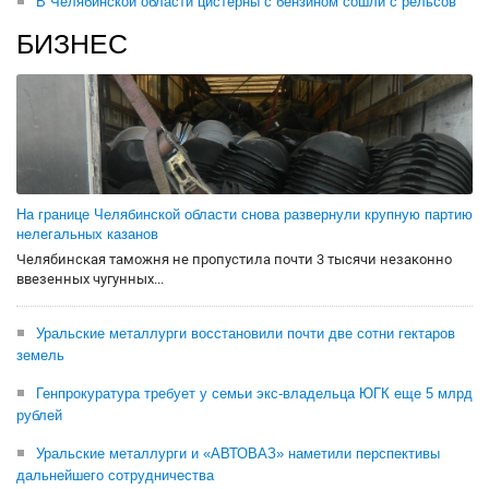
В Челябинской области цистерны с бензином сошли с рельсов
БИЗНЕС
На границе Челябинской области снова развернули крупную партию
нелегальных казанов
Челябинская таможня не пропустила почти 3 тысячи незаконно
ввезенных чугунных...
Уральские металлурги восстановили почти две сотни гектаров
земель
Генпрокуратура требует у семьи экс-владельца ЮГК еще 5 млрд
рублей
Уральские металлурги и «АВТОВАЗ» наметили перспективы
дальнейшего сотрудничества