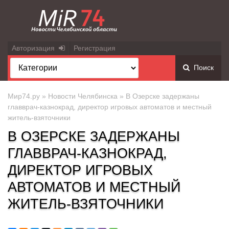
Авторизация
Регистрация
Поиск
Мир74.ру
»
Новости Челябинска
» В Озерске задержаны
главврач-казнокрад, директор игровых автоматов и местный
житель-взяточники
В ОЗЕРСКЕ ЗАДЕРЖАНЫ
ГЛАВВРАЧ-КАЗНОКРАД,
ДИРЕКТОР ИГРОВЫХ
АВТОМАТОВ И МЕСТНЫЙ
ЖИТЕЛЬ-ВЗЯТОЧНИКИ