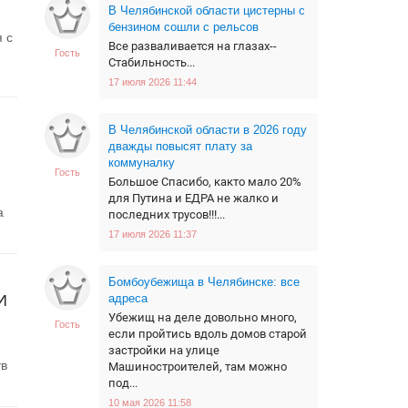
В Челябинской области цистерны с
бензином сошли с рельсов
 с
Все разваливается на глазах--
Гость
Стабильность...
17 июля 2026 11:44
В Челябинской области в 2026 году
дважды повысят плату за
коммуналку
Гость
Большое Спасибо, както мало 20%
для Путина и ЕДРА не жалко и
а
последних трусов!!!...
17 июля 2026 11:37
Бомбоубежища в Челябинске: все
И
адреса
Убежищ на деле довольно много,
Гость
если пройтись вдоль домов старой
застройки на улице
тв
Машиностроителей, там можно
под...
10 мая 2026 11:58