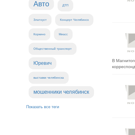
Авто
ДТП
Златоуст
Концерт Челябинск
Коркино
Миасс
Общественный транспорт
В Магнитог
Юревич
корреспонде
выставки челябинска
мошенники челябинск
Показать все теги