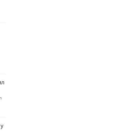
ил
л
 у