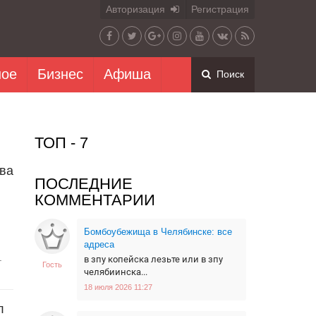
Авторизация
Регистрация
ное
Бизнес
Афиша
Поиск
ТОП - 7
тва
ПОСЛЕДНИЕ
КОММЕНТАРИИ
Бомбоубежища в Челябинске: все
адреса
.
в зпу копейска лезьте или в зпу
Гость
челябиинска...
18 июля 2026 11:27
л