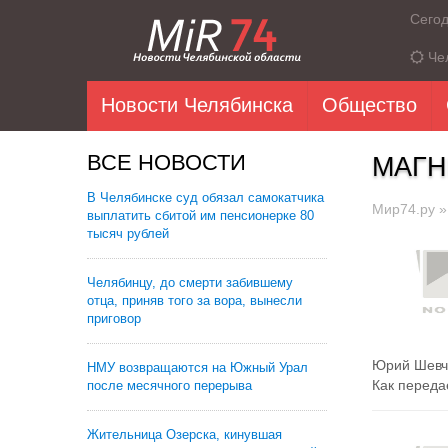
Сего
Че
Новости Челябинска
Общество
ВСЕ НОВОСТИ
МАГН
В Челябинске суд обязал самокатчика
Мир74.ру
выплатить сбитой им пенсионерке 80
тысяч рублей
Челябинцу, до смерти забившему
отца, приняв того за вора, вынесли
приговор
Юрий Шевчу
НМУ возвращаются на Южный Урал
Как передае
после месячного перерыва
Жительница Озерска, кинувшая