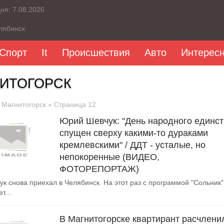
дня:
7.08.2026
лябинск
Спорт
It
Происшествия
Авто
Интерес
ИТОГОРСК
»
Магнитогорск
» Страница 12
Юрий Шевчук: "День народного единс
спущен сверху какими-то дураками
кремлевскими" / ДДТ - усталые, но
непокоренные (ВИДЕО,
ФОТОРЕПОРТАЖ)
к снова приехал в Челябинск. На этот раз с программой "Сольник"
т...
В Магнитогорске квартирант расчлени