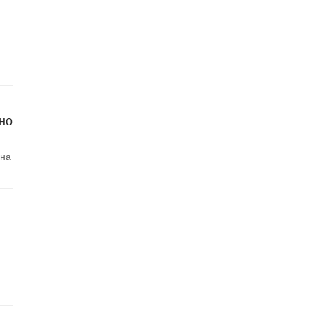
но
 на