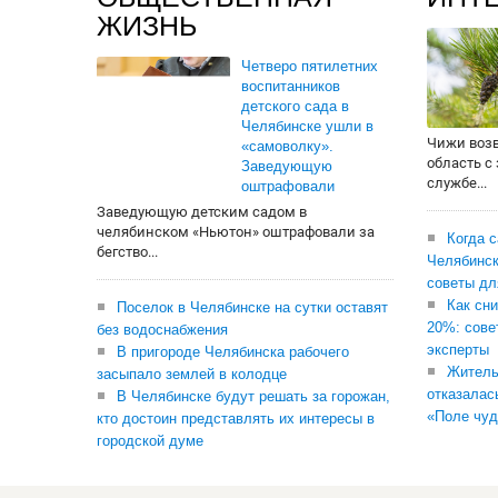
ЖИЗНЬ
Четверо пятилетних
воспитанников
детского сада в
Челябинске ушли в
Чижи воз
«самоволку».
область с
Заведующую
службе...
оштрафовали
Заведующую детским садом в
челябинском «Ньютон» оштрафовали за
Когда 
бегство...
Челябинск
советы дл
Как сни
Поселок в Челябинске на сутки оставят
20%: сове
без водоснабжения
эксперты
В пригороде Челябинска рабочего
Житель
засыпало землей в колодце
отказалас
В Челябинске будут решать за горожан,
«Поле чуд
кто достоин представлять их интересы в
городской думе