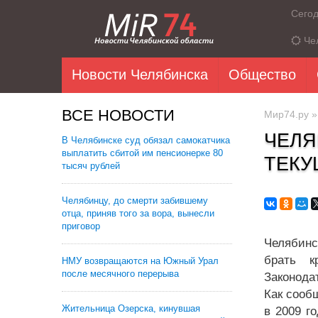
Сего
Че
Новости Челябинска
Общество
ВСЕ НОВОСТИ
Мир74.ру
ЧЕЛЯ
В Челябинске суд обязал самокатчика
выплатить сбитой им пенсионерке 80
ТЕКУ
тысяч рублей
Челябинцу, до смерти забившему
отца, приняв того за вора, вынесли
приговор
Челябинс
брать к
НМУ возвращаются на Южный Урал
после месячного перерыва
Законода
Как сооб
Жительница Озерска, кинувшая
в 2009 г