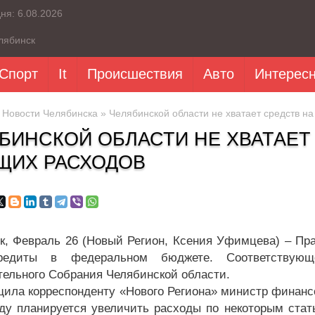
дня:
6.08.2026
лябинск
Спорт
It
Происшествия
Авто
Интерес
»
Новости Челябинска
» Челябинской области не хватает средств н
БИНСКОЙ ОБЛАСТИ НЕ ХВАТАЕТ
ЩИХ РАСХОДОВ
к, Февраль 26 (Новый Регион, Ксения Уфимцева) – Пр
редиты в федеральном бюджете. Соответствующ
тельного Собрания Челябинской области.
щила корреспонденту «Нового Региона» министр финанс
оду планируется увеличить расходы по некоторым стат