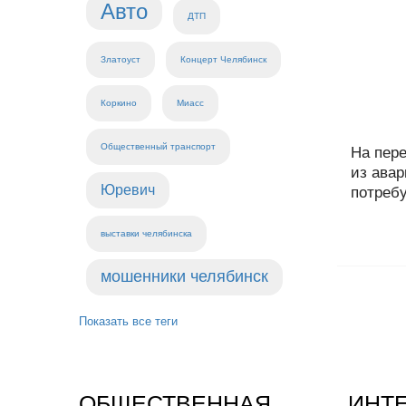
Авто
ДТП
Златоуст
Концерт Челябинск
Коркино
Миасс
Общественный транспорт
На пер
из ава
Юревич
потребу
выставки челябинска
мошенники челябинск
Показать все теги
ОБЩЕСТВЕННАЯ
ИНТ