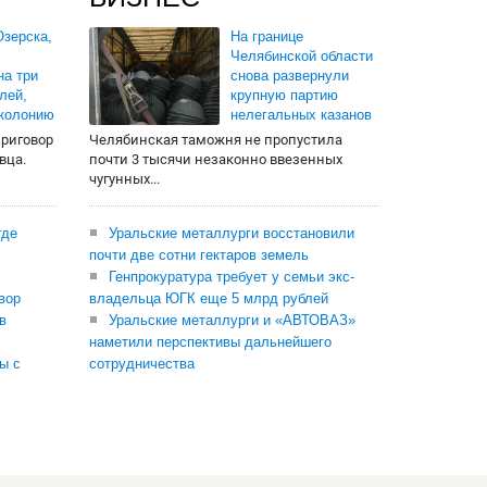
зерска,
На границе
Челябинской области
на три
снова развернули
лей,
крупную партию
 колонию
нелегальных казанов
приговор
Челябинская таможня не пропустила
вца.
почти 3 тысячи незаконно ввезенных
чугунных...
где
Уральские металлурги восстановили
почти две сотни гектаров земель
Генпрокуратура требует у семьи экс-
вор
владельца ЮГК еще 5 млрд рублей
в
Уральские металлурги и «АВТОВАЗ»
наметили перспективы дальнейшего
ы с
сотрудничества