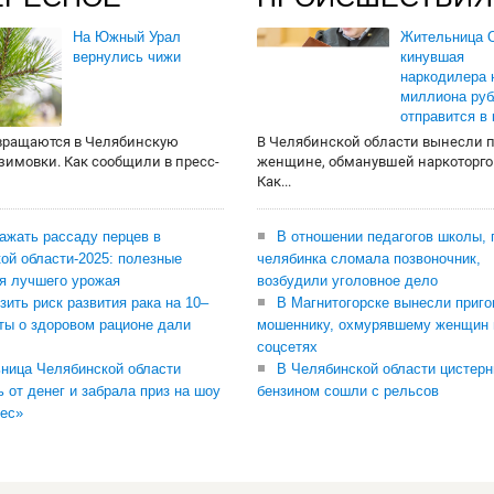
На Южный Урал
Жительница О
вернулись чижи
кинувшая
наркодилера 
миллиона руб
отправится в
вращаются в Челябинскую
В Челябинской области вынесли 
 зимовки. Как сообщили в пресс-
женщине, обманувшей наркоторго
Как...
сажать рассаду перцев в
В отношении педагогов школы, 
ой области-2025: полезные
челябинка сломала позвоночник,
я лучшего урожая
возбудили уголовное дело
зить риск развития рака на 10–
В Магнитогорске вынесли приго
ты о здоровом рационе дали
мошеннику, охмурявшему женщин 
соцсетях
ница Челябинской области
В Челябинской области цистерн
ь от денег и забрала приз на шоу
бензином сошли с рельсов
ес»