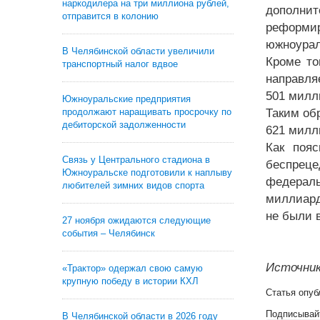
наркодилера на три миллиона рублей,
дополни
отправится в колонию
реформи
южноурал
В Челябинской области увеличили
Кроме то
транспортный налог вдвое
направля
501 милл
Южноуральские предприятия
продолжают наращивать просрочку по
Таким об
дебиторской задолженности
621 милл
Как пояс
Связь у Центрального стадиона в
беспреце
Южноуральске подготовили к наплыву
федерал
любителей зимних видов спорта
миллиард
не были 
27 ноября ожидаются следующие
события – Челябинск
Источник
«Трактор» одержал свою самую
крупную победу в истории КХЛ
Статья опуб
Подписывай
В Челябинской области в 2026 году