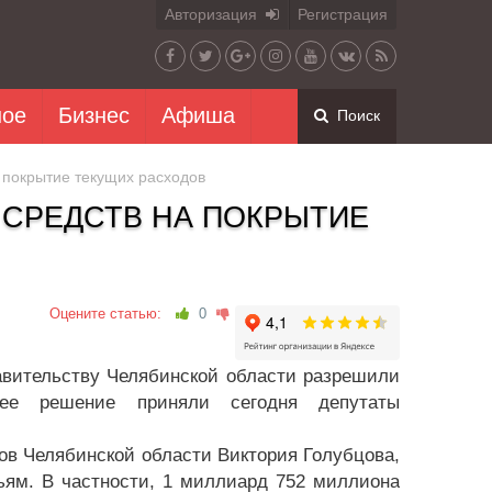
Авторизация
Регистрация
ное
Бизнес
Афиша
Поиск
а покрытие текущих расходов
 СРЕДСТВ НА ПОКРЫТИЕ
Оцените статью:
0
авительству Челябинской области разрешили
ее решение приняли сегодня депутаты
ов Челябинской области Виктория Голубцова,
ьям. В частности, 1 миллиард 752 миллиона