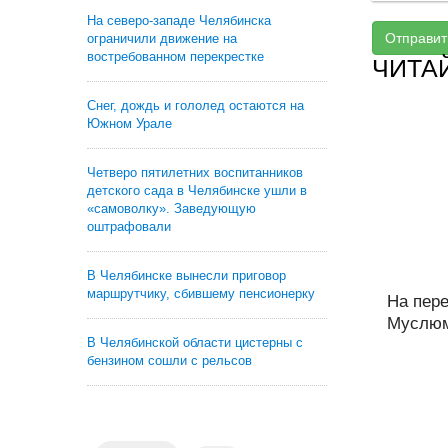
На северо-западе Челябинска
Отправит
ограничили движение на
востребованном перекрестке
ЧИТА
Снег, дождь и гололед остаются на
Южном Урале
Четверо пятилетних воспитанников
детского сада в Челябинске ушли в
«самоволку». Заведующую
оштрафовали
В Челябинске вынесли приговор
маршрутчику, сбившему пенсионерку
На пер
Муслюмо
В Челябинской области цистерны с
бензином сошли с рельсов