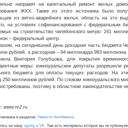
тельно направят на капитальный ремонт жилых дом
рования ЖКХ. Также из этого источника было полу
ьцев из ветхо-аварийного жилья, область на это вы
го, на условиях софинансирования с федеральным бю
емых на строительство челябинского метро: 241 милли
ион – федеральный центр.
разом, на сегодняшний день доходная часть бюджета Ч
ион рублей, а расходная – 64 миллиарда 993 миллиона
нила Виктория Голубцова, для покрытия временног
дентные меры: южноуральские депутаты разрешили ре
ьного бюджета для оплаты текущих расходов. На э
 250 миллионов рублей. По словам южноуральского ми
востребованы, поэтому в областном законодательстве н
: www.nr2.ru
ликована в разделах:
Новости Челябинска
тесь на нашу
группу в VK
. Там есть материалы которые мы не публикуем 