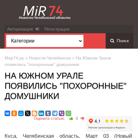
Авторизация
Регистрация
Поиск
Мир74.ру
»
Новости Челябинска
» На Южном Урале
появились "похоронные" домушники
НА ЮЖНОМ УРАЛЕ
ПОЯВИЛИСЬ "ПОХОРОННЫЕ"
ДОМУШНИКИ
Оцените статью:
0
Куса, Челябинская область, Март 03 (Новый