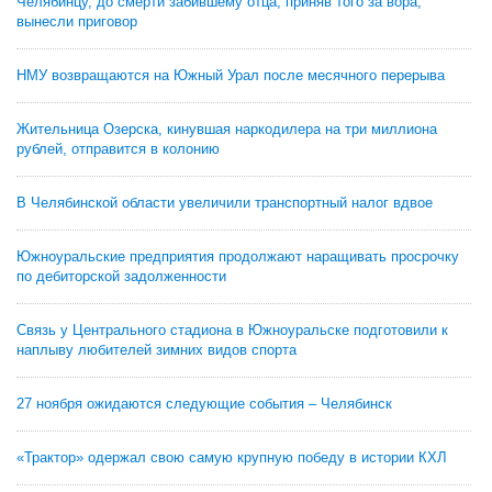
Челябинцу, до смерти забившему отца, приняв того за вора,
вынесли приговор
НМУ возвращаются на Южный Урал после месячного перерыва
Жительница Озерска, кинувшая наркодилера на три миллиона
рублей, отправится в колонию
В Челябинской области увеличили транспортный налог вдвое
Южноуральские предприятия продолжают наращивать просрочку
по дебиторской задолженности
Связь у Центрального стадиона в Южноуральске подготовили к
наплыву любителей зимних видов спорта
27 ноября ожидаются следующие события – Челябинск
«Трактор» одержал свою самую крупную победу в истории КХЛ