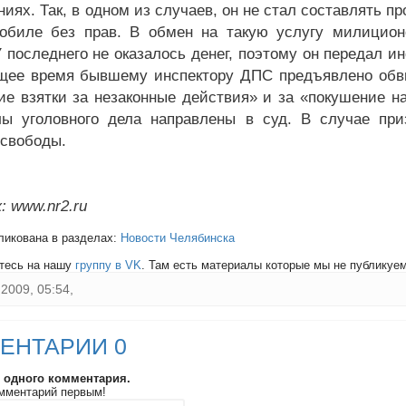
ниях. Так, в одном из случаев, он не стал составлять 
обиле без прав. В обмен на такую услугу милицион
У последнего не оказалось денег, поэтому он передал и
щее время бывшему инспектору ДПС предъявлено обви
ие взятки за незаконные действия» и за «покушение на
ы уголовного дела направлены в суд. В случае при
свободы.
: www.nr2.ru
ликована в разделах:
Новости Челябинска
тесь на нашу
группу в VK
. Там есть материалы которые мы не публикуем 
2009, 05:54,
ЕНТАРИИ 0
и одного комментария.
мментарий первым!