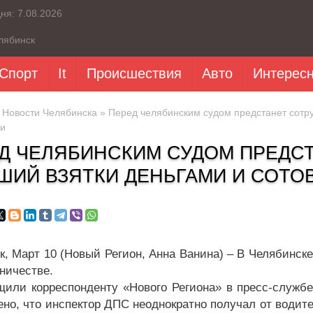
дня:
7.08.2026
лябинск
Спорт
It
Происшествия
Авто
Интерес
»
Новости Челябинска
» Перед челябинским судом предстанет сотру
и
Д ЧЕЛЯБИНСКИМ СУДОМ ПРЕДСТ
ШИЙ ВЗЯТКИ ДЕНЬГАМИ И СОТ
к, Март 10 (Новый Регион, Анна Ванина) – В Челябинск
ничестве.
щили корреспонденту «Нового Региона» в пресс-службе
ено, что инспектор ДПС неоднократно получал от водите