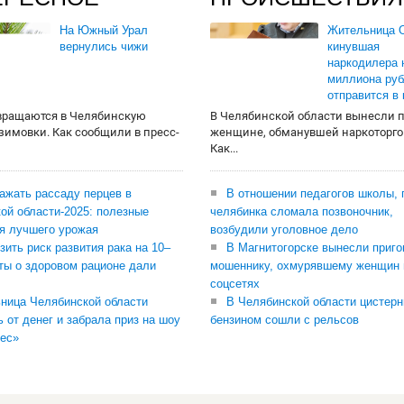
На Южный Урал
Жительница О
вернулись чижи
кинувшая
наркодилера 
миллиона руб
отправится в
вращаются в Челябинскую
В Челябинской области вынесли 
 зимовки. Как сообщили в пресс-
женщине, обманувшей наркоторго
Как...
сажать рассаду перцев в
В отношении педагогов школы, 
ой области-2025: полезные
челябинка сломала позвоночник,
я лучшего урожая
возбудили уголовное дело
зить риск развития рака на 10–
В Магнитогорске вынесли приго
ты о здоровом рационе дали
мошеннику, охмурявшему женщин 
соцсетях
ница Челябинской области
В Челябинской области цистерн
ь от денег и забрала приз на шоу
бензином сошли с рельсов
ес»