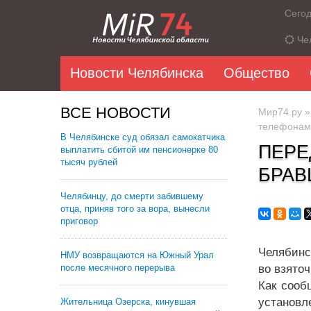
Сего
Че
Новости Челябинска
Общество
ВСЕ НОВОСТИ
Мир74.ру
телефонам
В Челябинске суд обязал самокатчика
ПЕРЕ
выплатить сбитой им пенсионерке 80
тысяч рублей
БРАВ
Челябинцу, до смерти забившему
отца, приняв того за вора, вынесли
приговор
Челябинс
НМУ возвращаются на Южный Урал
после месячного перерыва
во взяточ
Как сооб
установл
Жительница Озерска, кинувшая