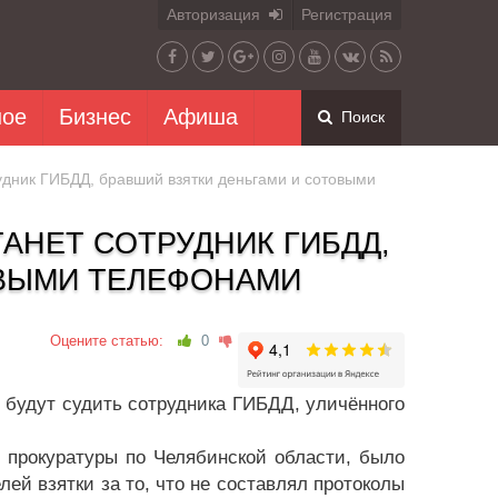
Авторизация
Регистрация
ное
Бизнес
Афиша
Поиск
дник ГИБДД, бравший взятки деньгами и сотовыми
АНЕТ СОТРУДНИК ГИБДД,
ОВЫМИ ТЕЛЕФОНАМИ
Оцените статью:
0
е будут судить сотрудника ГИБДД, уличённого
 прокуратуры по Челябинской области, было
лей взятки за то, что не составлял протоколы