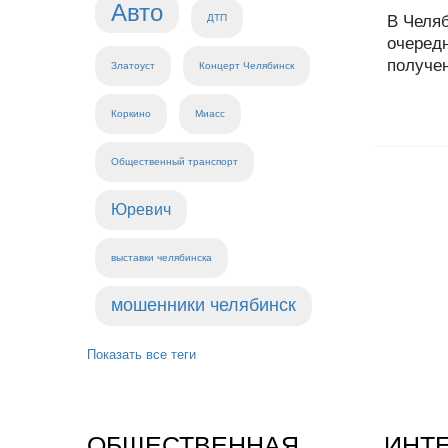
Авто
ДТП
В Челя
очеред
получен
Златоуст
Концерт Челябинск
Коркино
Миасс
Общественный транспорт
Юревич
выставки челябинска
мошенники челябинск
Показать все теги
ОБЩЕСТВЕННАЯ
ИНТ