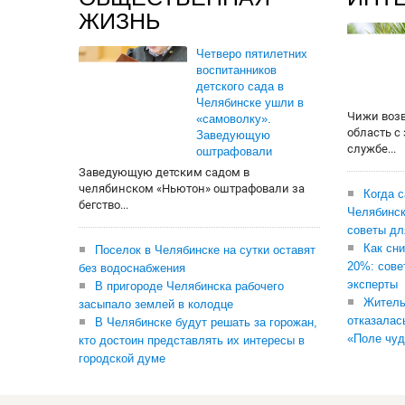
ЖИЗНЬ
Четверо пятилетних
воспитанников
детского сада в
Челябинске ушли в
Чижи воз
«самоволку».
область с
Заведующую
службе...
оштрафовали
Заведующую детским садом в
челябинском «Ньютон» оштрафовали за
Когда 
бегство...
Челябинск
советы дл
Как сни
Поселок в Челябинске на сутки оставят
20%: сове
без водоснабжения
эксперты
В пригороде Челябинска рабочего
Житель
засыпало землей в колодце
отказалас
В Челябинске будут решать за горожан,
«Поле чуд
кто достоин представлять их интересы в
городской думе