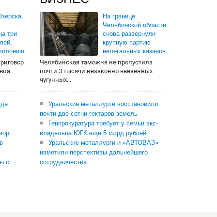
зерска,
На границе
Челябинской области
на три
снова развернули
лей,
крупную партию
 колонию
нелегальных казанов
приговор
Челябинская таможня не пропустила
вца.
почти 3 тысячи незаконно ввезенных
чугунных...
где
Уральские металлурги восстановили
почти две сотни гектаров земель
Генпрокуратура требует у семьи экс-
вор
владельца ЮГК еще 5 млрд рублей
в
Уральские металлурги и «АВТОВАЗ»
наметили перспективы дальнейшего
ы с
сотрудничества