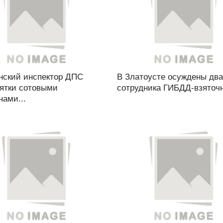
нский инспектор ДПС
В Златоусте осуждены два
зятки сотовыми
сотрудника ГИБДД-взяточн
ами...