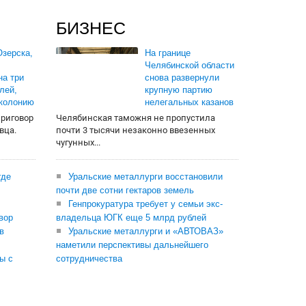
БИЗНЕС
зерска,
На границе
Челябинской области
на три
снова развернули
лей,
крупную партию
 колонию
нелегальных казанов
приговор
Челябинская таможня не пропустила
вца.
почти 3 тысячи незаконно ввезенных
чугунных...
где
Уральские металлурги восстановили
почти две сотни гектаров земель
Генпрокуратура требует у семьи экс-
вор
владельца ЮГК еще 5 млрд рублей
в
Уральские металлурги и «АВТОВАЗ»
наметили перспективы дальнейшего
ы с
сотрудничества