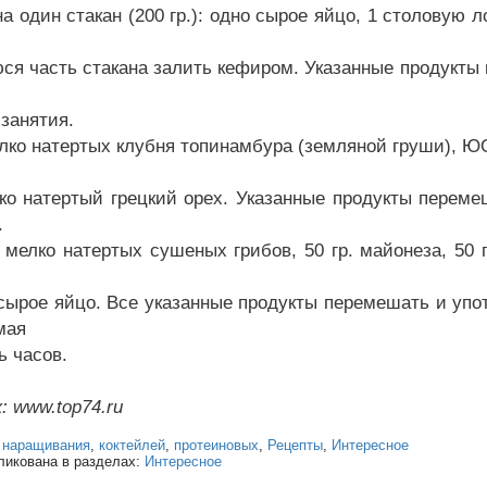
на один стакан (200 гр.): одно сырое яйцо, 1 столовую 
ся часть стакана залить кефиром. Указанные продукты
 занятия.
елко натертых клубня топинамбура (земляной груши), ЮО
ко натертый грецкий орех. Указанные продукты перем
.
. мелко натертых сушеных грибов, 50 гр. майонеза, 50 г
 сырое яйцо. Все указанные продукты перемешать и упот
мая
ь часов.
: www.top74.ru
:
наращивания
,
коктейлей
,
протеиновых
,
Рецепты
,
Интересное
ликована в разделах:
Интересное