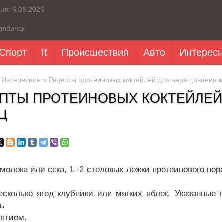
дня:
6.08.2026
лябинск
Спорт
It
Происшествия
Авто
Интерес
»
Интересное
» Рецепты протеиновых коктейлей для наращивания
ПТЫ ПРОТЕИНОВЫХ КОКТЕЙЛЕЙ
Ц
. молока или сока, 1 -2 столовых ложки протеинового п
несколько ягод клубники или мягких яблок. Указанны
ь
нятием.