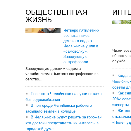
ОБЩЕСТВЕННАЯ
ИНТ
ЖИЗНЬ
Четверо пятилетних
воспитанников
детского сада в
Челябинске ушли в
Чижи воз
«самоволку».
область с
Заведующую
службе...
оштрафовали
Заведующую детским садом в
челябинском «Ньютон» оштрафовали за
Когда 
бегство...
Челябинск
советы дл
Как сни
Поселок в Челябинске на сутки оставят
20%: сове
без водоснабжения
эксперты
В пригороде Челябинска рабочего
Житель
засыпало землей в колодце
отказалас
В Челябинске будут решать за горожан,
«Поле чуд
кто достоин представлять их интересы в
городской думе