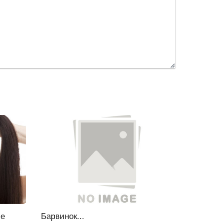
ие
Барвинок...