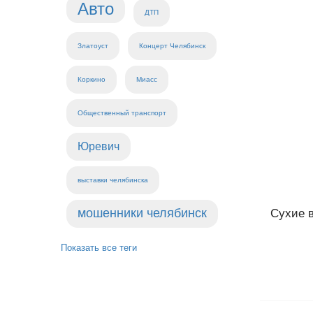
Авто
ДТП
Златоуст
Концерт Челябинск
Коркино
Миасс
Общественный транспорт
Юревич
выставки челябинска
мошенники челябинск
Сухие в
Показать все теги