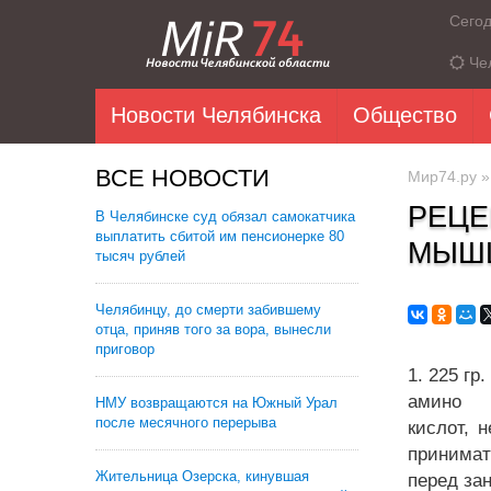
Сего
Че
Новости Челябинска
Общество
ВСЕ НОВОСТИ
Мир74.ру
РЕЦЕ
В Челябинске суд обязал самокатчика
выплатить сбитой им пенсионерке 80
МЫШ
тысяч рублей
Челябинцу, до смерти забившему
отца, приняв того за вора, вынесли
приговор
1. 225 гр
амино
НМУ возвращаются на Южный Урал
после месячного перерыва
кислот, 
принимат
Жительница Озерска, кинувшая
перед за