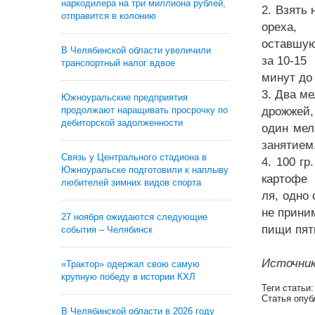
наркодилера на три миллиона рублей,
2. Взять 
отправится в колонию
ореха,
оставшую
В Челябинской области увеличили
за 10-15
транспортный налог вдвое
минут до
3. Два м
Южноуральские предприятия
продолжают наращивать просрочку по
дрожжей,
дебиторской задолженности
один мел
занятием
Связь у Центрального стадиона в
4. 100 гр
Южноуральске подготовили к наплыву
картофе
любителей зимних видов спорта
ля, одно
не прини
27 ноября ожидаются следующие
пищи пят
события – Челябинск
Источник
«Трактор» одержал свою самую
крупную победу в истории КХЛ
Теги статьи
Статья опуб
В Челябинской области в 2026 году