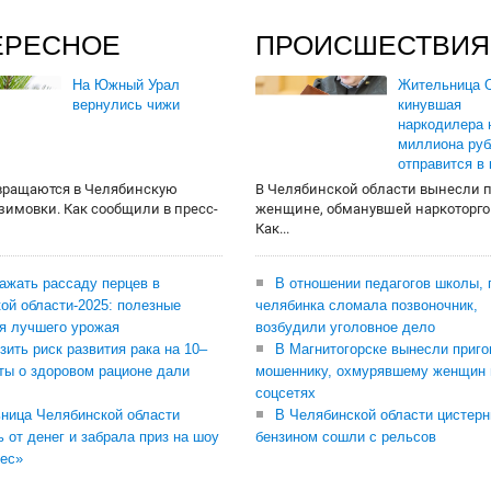
ЕРЕСНОЕ
ПРОИСШЕСТВИЯ
На Южный Урал
Жительница О
вернулись чижи
кинувшая
наркодилера 
миллиона руб
отправится в
вращаются в Челябинскую
В Челябинской области вынесли 
 зимовки. Как сообщили в пресс-
женщине, обманувшей наркоторго
Как...
сажать рассаду перцев в
В отношении педагогов школы, 
ой области-2025: полезные
челябинка сломала позвоночник,
я лучшего урожая
возбудили уголовное дело
зить риск развития рака на 10–
В Магнитогорске вынесли приго
ты о здоровом рационе дали
мошеннику, охмурявшему женщин 
соцсетях
ница Челябинской области
В Челябинской области цистерн
ь от денег и забрала приз на шоу
бензином сошли с рельсов
ес»