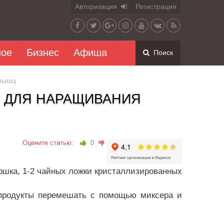
Авторизация
Регистрация
ное
Бизнес
Афиша
Поиск
 мышц
 ДЛЯ НАРАЩИВАНИЯ
Оцените статью:
0
орошка, 1-2 чайных ложки кристаллизированных
е продукты перемешать с помощью миксера и