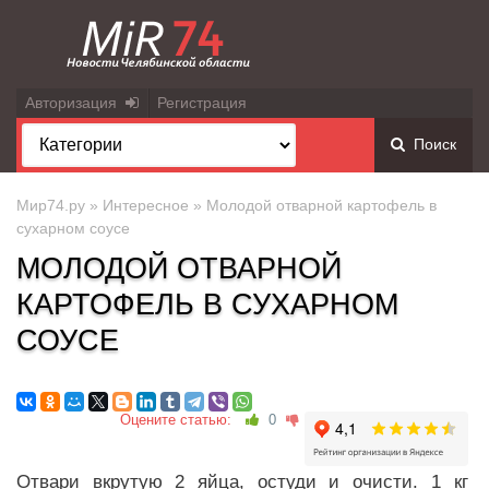
Авторизация
Регистрация
Поиск
Мир74.ру
»
Интересное
» Молодой отварной картофель в
сухарном соусе
МОЛОДОЙ ОТВАРНОЙ
КАРТОФЕЛЬ В СУХАРНОМ
СОУСЕ
Оцените статью:
0
Отвари вкрутую 2 яйца, остуди и очисти. 1 кг