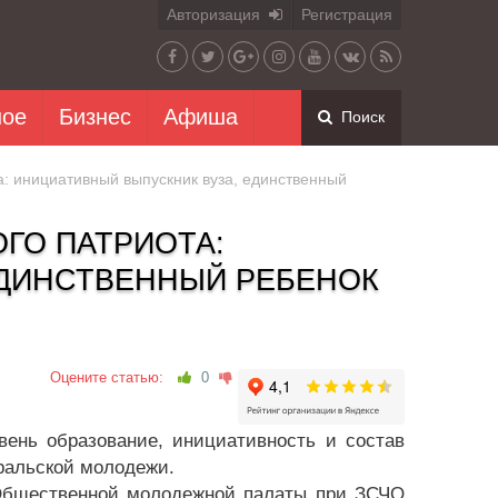
Авторизация
Регистрация
ное
Бизнес
Афиша
Поиск
: инициативный выпускник вуза, единственный
ГО ПАТРИОТА:
ЕДИНСТВЕННЫЙ РЕБЕНОК
Оцените статью:
0
вень образование, инициативность и состав
ральской молодежи.
и Общественной молодежной палаты при ЗСЧО