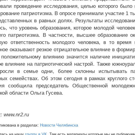
вали проведение исследования, целью которого было 
рование патриотизма. В опросе принимали участие 1 ты
редставленных в равных долях. Результаты исследован
сь, что уровень образования, которое молодой челове
его патриотизма. В частности, высшее образование о
кую ответственность молодого человека, в то время
ное оказывают резкое отрицательное влияние в формир
 положительному влиянию значится наличие инициатив
ое влияние на патриотический настрой. Также южноурал
росли в семье одни, более склонны испытывать па
ных семействах. Об этом сегодня в рамках круглого ст
ния сообщила председатель Общественной молодежн
кой области Ольга Гусева.
: www.nr2.ru
ликована в разделах:
Новости Челябинска
тесь на нашу
группу в VK
. Там есть материалы которые мы не публикуем 