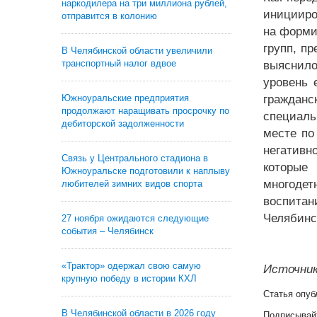
наркодилера на три миллиона рублей,
иницииро
отправится в колонию
на форми
групп, п
В Челябинской области увеличили
транспортный налог вдвое
выяснило
уровень 
Южноуральские предприятия
гражданс
продолжают наращивать просрочку по
специаль
дебиторской задолженности
месте по
негативн
Связь у Центрального стадиона в
которые 
Южноуральске подготовили к наплыву
многодет
любителей зимних видов спорта
воспита
Челябинс
27 ноября ожидаются следующие
события – Челябинск
«Трактор» одержал свою самую
Источник
крупную победу в истории КХЛ
Статья опуб
В Челябинской области в 2026 году
Подписывай