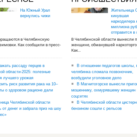
На Южный Урал
Жительница О
вернулись чижи
кинувшая
наркодилера 
миллиона руб
отправится в
вращаются в Челябинскую
В Челябинской области вынесли 
 зимовки. Как сообщили в пресс-
женщине, обманувшей наркоторго
Как...
сажать рассаду перцев в
В отношении педагогов школы, 
ой области-2025: полезные
челябинка сломала позвоночник,
я лучшего урожая
возбудили уголовное дело
зить риск развития рака на 10–
В Магнитогорске вынесли приго
ты о здоровом рационе дали
мошеннику, охмурявшему женщин 
соцсетях
ница Челябинской области
В Челябинской области цистерн
ь от денег и забрала приз на шоу
бензином сошли с рельсов
ес»