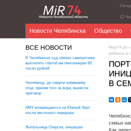
Сего
Че
Новости Челябинска
Общество
ВСЕ НОВОСТИ
Мир74.ру
ребенок в 
В Челябинске суд обязал самокатчика
ПОРТ
выплатить сбитой им пенсионерке 80
тысяч рублей
ИНИЦ
В СЕ
Челябинцу, до смерти забившему
отца, приняв того за вора, вынесли
приговор
НМУ возвращаются на Южный Урал
после месячного перерыва
Челябинс
семьи на
Жительница Озерска, кинувшая
Как пере