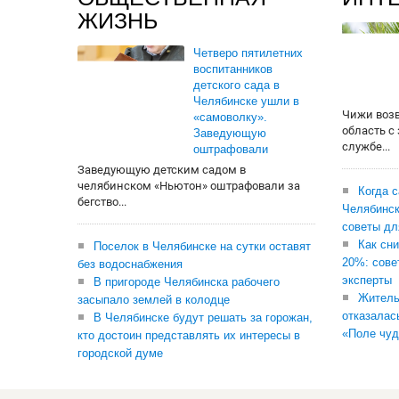
ЖИЗНЬ
Четверо пятилетних
воспитанников
детского сада в
Челябинске ушли в
Чижи воз
«самоволку».
область с
Заведующую
службе...
оштрафовали
Заведующую детским садом в
челябинском «Ньютон» оштрафовали за
Когда 
бегство...
Челябинск
советы дл
Как сни
Поселок в Челябинске на сутки оставят
20%: сове
без водоснабжения
эксперты
В пригороде Челябинска рабочего
Житель
засыпало землей в колодце
отказалас
В Челябинске будут решать за горожан,
«Поле чуд
кто достоин представлять их интересы в
городской думе