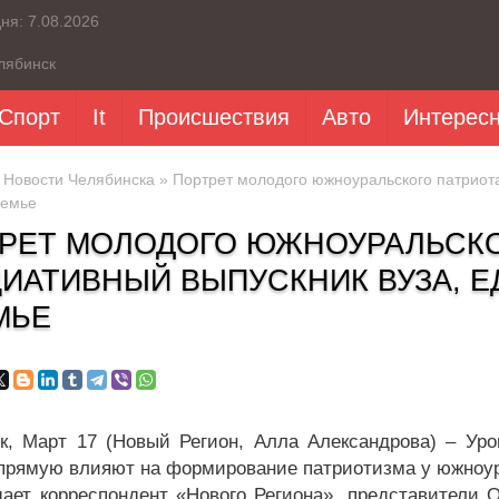
дня:
7.08.2026
лябинск
Спорт
It
Происшествия
Авто
Интерес
»
Новости Челябинска
» Портрет молодого южноуральского патриота
семье
РЕТ МОЛОДОГО ЮЖНОУРАЛЬСКО
ИАТИВНЫЙ ВЫПУСКНИК ВУЗА, 
МЬЕ
к, Март 17 (Новый Регион, Алла Александрова) – Уро
прямую влияют на формирование патриотизма у южноу
дает корреспондент «Нового Региона», представител