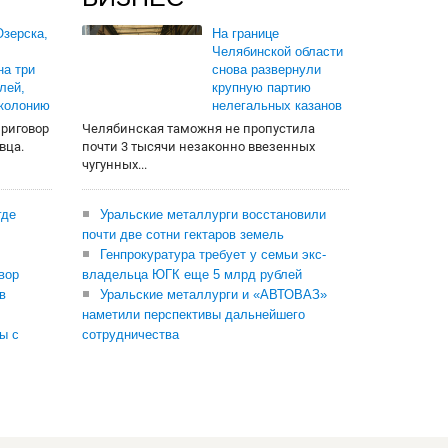
зерска,
На границе
Челябинской области
на три
снова развернули
лей,
крупную партию
 колонию
нелегальных казанов
приговор
Челябинская таможня не пропустила
вца.
почти 3 тысячи незаконно ввезенных
чугунных...
где
Уральские металлурги восстановили
почти две сотни гектаров земель
Генпрокуратура требует у семьи экс-
вор
владельца ЮГК еще 5 млрд рублей
в
Уральские металлурги и «АВТОВАЗ»
наметили перспективы дальнейшего
ы с
сотрудничества