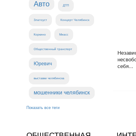
Авто
ДТП
Златоуст
Концерт Челябинск
Коркино
Миасс
Общественный транспорт
Незави
несвоб
Юревич
себя...
выставки челябинска
мошенники челябинск
Показать все теги
ОБЩЕСТВЕННАЯ
ИНТ