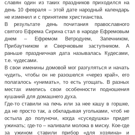
славян один из таких праздников приходился на
день 10 февраля – этой дате народный календарь
не изменил и с принятием христианства.
В результате день почитания православного
святого Ефрема Сирина стал в народе Ефремовым
днем – Ефремом Ветродуем, Запечником,
Прибаутником и Сверчковым заступником. А
раньше праздничная дата называлась Кудесами,
т.е. чудесами.
В свои именины домовой мог разгуляться и начать
чудить, чтобы он не разошелся «через край», его
полагалось «унимать», то есть угощать. В разных
местах имелись свои особенности подношения
кушаний для домашнего духа.
Где-то ставили на печь или за нее кашу в горшке,
да не просто так, а обкладывая угольками, чтоб не
остыла до полуночи, когда «суседушка» придет
ужинать; где-то – наливали молока в миску. Кое-где
за ужином ставили прибор «для хозяина» и