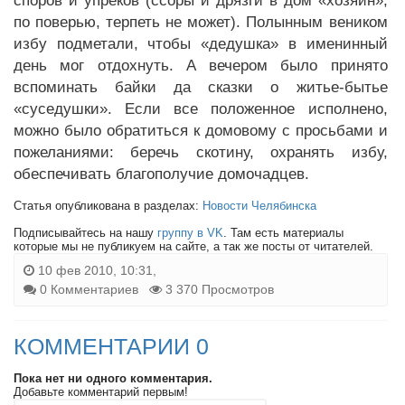
споров и упреков (ссоры и дрязги в дом «хозяин»,
по поверью, терпеть не может). Полынным веником
избу подметали, чтобы «дедушка» в именинный
день мог отдохнуть. А вечером было принято
вспоминать байки да сказки о житье-бытье
«суседушки». Если все положенное исполнено,
можно было обратиться к домовому с просьбами и
пожеланиями: беречь скотину, охранять избу,
обеспечивать благополучие домочадцев.
Статья опубликована в разделах:
Новости Челябинска
Подписывайтесь на нашу
группу в VK
. Там есть материалы
которые мы не публикуем на сайте, а так же посты от читателей.
10 фев 2010, 10:31,
0 Комментариев
3 370 Просмотров
КОММЕНТАРИИ 0
Пока нет ни одного комментария.
Добавьте комментарий первым!