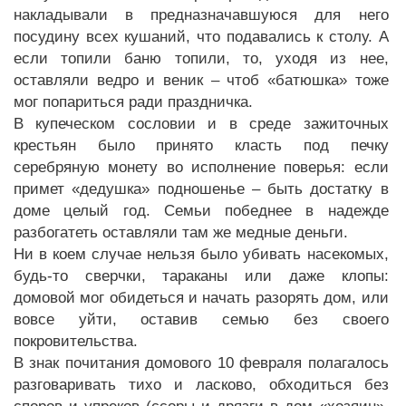
накладывали в предназначавшуюся для него
посудину всех кушаний, что подавались к столу. А
если топили баню топили, то, уходя из нее,
оставляли ведро и веник – чтоб «батюшка» тоже
мог попариться ради праздничка.
В купеческом сословии и в среде зажиточных
крестьян было принято класть под печку
серебряную монету во исполнение поверья: если
примет «дедушка» подношенье – быть достатку в
доме целый год. Семьи победнее в надежде
разбогатеть оставляли там же медные деньги.
Ни в коем случае нельзя было убивать насекомых,
будь-то сверчки, тараканы или даже клопы:
домовой мог обидеться и начать разорять дом, или
вовсе уйти, оставив семью без своего
покровительства.
В знак почитания домового 10 февраля полагалось
разговаривать тихо и ласково, обходиться без