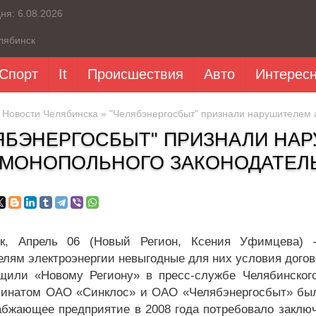
дня:
6.08.2026
лябинск
Спорт
It
Происшествия
Авто
Интерес
»
Новости Челябинска
» "Челябэнергосбыт" признали нарушителем 
ЯБЭНЕРГОСБЫТ" ПРИЗНАЛИ НА
МОНОПОЛЬНОГО ЗАКОНОДАТЕЛ
ск, Апрель 06 (Новый Регион, Ксения Уфимцева) –
елям электроэнергии невыгодные для них условия догов
щили «Новому Региону» в пресс-службе Челябинског
инатом ОАО «Синклос» и ОАО «Челябэнергосбыт» был 
абжающее предприятие в 2008 года потребовало заключ