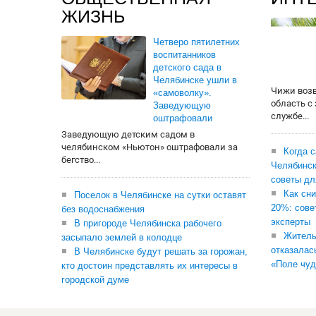
ЖИЗНЬ
Четверо пятилетних
воспитанников
детского сада в
Челябинске ушли в
Чижи воз
«самоволку».
область с
Заведующую
службе...
оштрафовали
Заведующую детским садом в
челябинском «Ньютон» оштрафовали за
Когда 
бегство...
Челябинск
советы дл
Как сни
Поселок в Челябинске на сутки оставят
20%: сове
без водоснабжения
эксперты
В пригороде Челябинска рабочего
Житель
засыпало землей в колодце
отказалас
В Челябинске будут решать за горожан,
«Поле чуд
кто достоин представлять их интересы в
городской думе