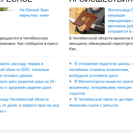
На Южный Урал
Жительница О
вернулись чижи
кинувшая
наркодилера 
миллиона руб
отправится в
вращаются в Челябинскую
В Челябинской области вынесли 
 зимовки. Как сообщили в пресс-
женщине, обманувшей наркоторго
Как...
сажать рассаду перцев в
В отношении педагогов школы, 
ой области-2025: полезные
челябинка сломала позвоночник,
я лучшего урожая
возбудили уголовное дело
зить риск развития рака на 10–
В Магнитогорске вынесли приго
ты о здоровом рационе дали
мошеннику, охмурявшему женщин 
соцсетях
ница Челябинской области
В Челябинской области цистерн
ь от денег и забрала приз на шоу
бензином сошли с рельсов
ес»