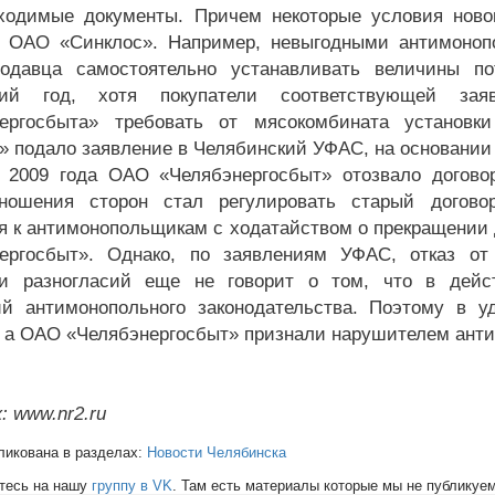
ходимые документы. Причем некоторые условия ново
 ОАО «Синклос». Например, невыгодными антимонопо
родавца самостоятельно устанавливать величины п
ий год, хотя покупатели соответствующей зая
ергосбыта» требовать от мясокомбината установки
» подало заявление в Челябинский УФАС, на основании 
 2009 года ОАО «Челябэнергосбыт» отозвало договор
тношения сторон стал регулировать старый догово
я к антимонопольщикам с ходатайством о прекращении 
ергосбыт». Однако, по заявлениям УФАС, отказ от
ми разногласий еще не говорит о том, что в дейс
й антимонопольного законодательства. Поэтому в у
, а ОАО «Челябэнергосбыт» признали нарушителем анти
: www.nr2.ru
ликована в разделах:
Новости Челябинска
тесь на нашу
группу в VK
. Там есть материалы которые мы не публикуем 