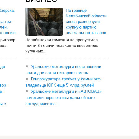
зерска,
На границе
Челябинской области
на три
снова развернули
лей,
крупную партию
 колонию
нелегальных казанов
приговор
Челябинская таможня не пропустила
вца.
почти 3 тысячи незаконно ввезенных
чугунных...
где
Уральские металлурги восстановили
почти две сотни гектаров земель
Генпрокуратура требует у семьи экс-
вор
владельца ЮГК еще 5 млрд рублей
в
Уральские металлурги и «АВТОВАЗ»
наметили перспективы дальнейшего
ы с
сотрудничества