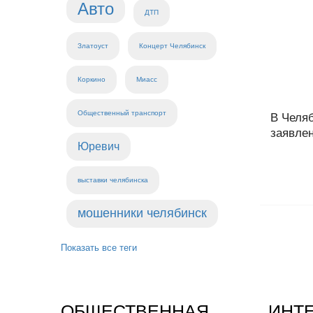
Авто
ДТП
Златоуст
Концерт Челябинск
Коркино
Миасс
Общественный транспорт
В Челя
заявлен
Юревич
выставки челябинска
мошенники челябинск
Показать все теги
ОБЩЕСТВЕННАЯ
ИНТ