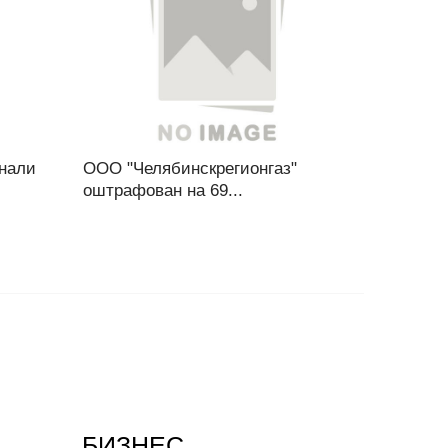
знали
ООО "Челябинскрегионгаз"
оштрафован на 69...
БИЗНЕС