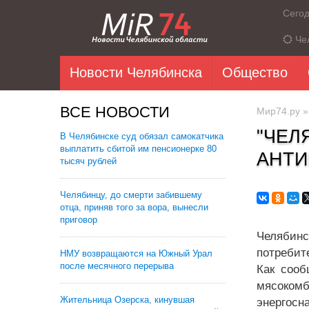
Сего
Че
Новости Челябинска
Общество
ВСЕ НОВОСТИ
Мир74.ру
"ЧЕЛ
В Челябинске суд обязал самокатчика
выплатить сбитой им пенсионерке 80
АНТИ
тысяч рублей
Челябинцу, до смерти забившему
отца, приняв того за вора, вынесли
приговор
Челябин
потребит
НМУ возвращаются на Южный Урал
после месячного перерыва
Как сооб
мясокомб
Жительница Озерска, кинувшая
энергосн