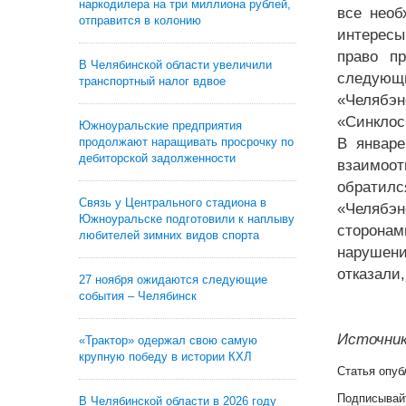
наркодилера на три миллиона рублей,
все необ
отправится в колонию
интересы
право п
В Челябинской области увеличили
следующ
транспортный налог вдвое
«Челябэн
«Синклос
Южноуральские предприятия
продолжают наращивать просрочку по
В январе
дебиторской задолженности
взаимоо
обратилс
Связь у Центрального стадиона в
«Челябэн
Южноуральске подготовили к наплыву
сторона
любителей зимних видов спорта
нарушени
отказали
27 ноября ожидаются следующие
события – Челябинск
Источник
«Трактор» одержал свою самую
крупную победу в истории КХЛ
Статья опуб
Подписывай
В Челябинской области в 2026 году