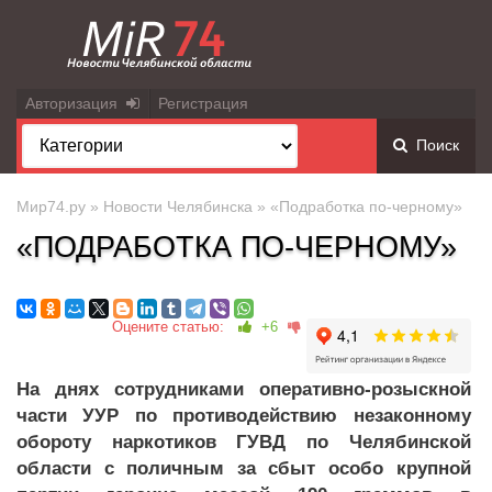
Авторизация
Регистрация
Поиск
Мир74.ру
»
Новости Челябинска
» «Подработка по-черному»
«ПОДРАБОТКА ПО-ЧЕРНОМУ»
Оцените статью:
+6
На днях сотрудниками оперативно-розыскной
части УУР по противодействию незаконному
обороту наркотиков ГУВД по Челябинской
области с поличным за сбыт особо крупной