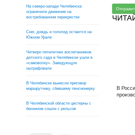
На северо-западе Челябинска
Отправит
ограничили движение на
ЧИТА
востребованном перекрестке
Снег, дождь и гололед остаются на
Южном Урале
Четверо пятилетних воспитанников
детского сада в Челябинске ушли в
«самоволку». Заведующую
оштрафовали
В Челябинске вынесли приговор
В Росс
маршрутчику, сбившему пенсионерку
произво
В Челябинской области цистерны с
бензином сошли с рельсов