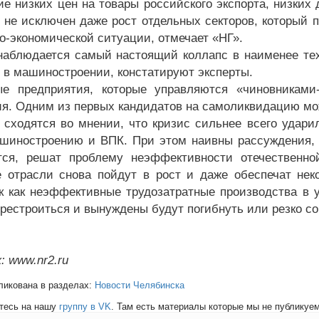
ие низких цен на товары российского экспорта, низких
 не исключен даже рост отдельных секторов, который 
о-экономической ситуации, отмечает «НГ».
наблюдается самый настоящий коллапс в наименее те
 в машиностроении, констатируют эксперты.
е предприятия, которые управляются «чиновниками-
я. Одним из первых кандидатов на самоликвидацию мож
 сходятся во мнении, что кризис сильнее всего удари
шиностроению и ВПК. При этом наивны рассуждения, 
тся, решат проблему неэффективности отечественно
 отрасли снова пойдут в рост и даже обеспечат нек
ак как неэффективные трудозатратные производства в
ерестроиться и вынуждены будут погибнуть или резко со
: www.nr2.ru
ликована в разделах:
Новости Челябинска
тесь на нашу
группу в VK
. Там есть материалы которые мы не публикуем 