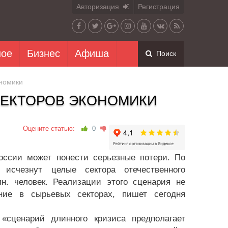
Авторизация
Регистрация
ное
Бизнес
Афиша
Поиск
ономики
СЕКТОРОВ ЭКОНОМИКИ
Оцените статью:
0
оссии может понести серьезные потери. По
исчезнут целые сектора отечественного
н. человек. Реализации этого сценария не
ние в сырьевых секторах, пишет сегодня
«сценарий длинного кризиса предполагает