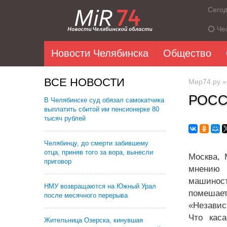
Сего
Че
Новости Челябинска
Общество
ВСЕ НОВОСТИ
Мир74.ру
РОСС
В Челябинске суд обязал самокатчика
выплатить сбитой им пенсионерке 80
тысяч рублей
Челябинцу, до смерти забившему
отца, приняв того за вора, вынесли
Москва, 
приговор
мнению 
машиност
НМУ возвращаются на Южный Урал
помешае
после месячного перерыва
«Независ
Что каса
Жительница Озерска, кинувшая