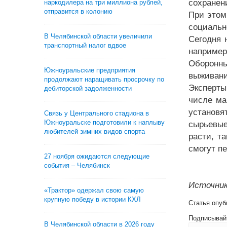
сохранен
наркодилера на три миллиона рублей,
отправится в колонию
При этом
социальн
В Челябинской области увеличили
Сегодня 
транспортный налог вдвое
например
Оборонны
Южноуральские предприятия
выживани
продолжают наращивать просрочку по
Эксперты
дебиторской задолженности
числе ма
установя
Связь у Центрального стадиона в
Южноуральске подготовили к наплыву
сырьевые
любителей зимних видов спорта
расти, т
смогут п
27 ноября ожидаются следующие
события – Челябинск
Источник
«Трактор» одержал свою самую
крупную победу в истории КХЛ
Статья опуб
Подписывай
В Челябинской области в 2026 году