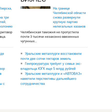
зерска,
На границе
Челябинской области
на три
снова развернули
лей,
крупную партию
 колонию
нелегальных казанов
приговор
Челябинская таможня не пропустила
вца.
почти 3 тысячи незаконно ввезенных
чугунных...
где
Уральские металлурги восстановили
почти две сотни гектаров земель
Генпрокуратура требует у семьи экс-
вор
владельца ЮГК еще 5 млрд рублей
в
Уральские металлурги и «АВТОВАЗ»
наметили перспективы дальнейшего
ы с
сотрудничества