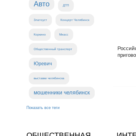
Авто
ДТП
Златоуст
Концерт Челябинск
Коркино
Миасс
Россий
Общественный транспорт
пригово
Юревич
выставки челябинска
мошенники челябинск
Показать все теги
ОБЩЕСТВЕННАЯ
ИНТ