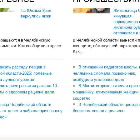
На Южный Урал
Жительница О
вернулись чижи
кинувшая
наркодилера 
миллиона руб
отправится в
вращаются в Челябинскую
В Челябинской области вынесли 
 зимовки. Как сообщили в пресс-
женщине, обманувшей наркоторго
Как...
сажать рассаду перцев в
В отношении педагогов школы, 
ой области-2025: полезные
челябинка сломала позвоночник,
я лучшего урожая
возбудили уголовное дело
зить риск развития рака на 10–
В Магнитогорске вынесли приго
ты о здоровом рационе дали
мошеннику, охмурявшему женщин 
соцсетях
ница Челябинской области
В Челябинской области цистерн
ь от денег и забрала приз на шоу
бензином сошли с рельсов
ес»