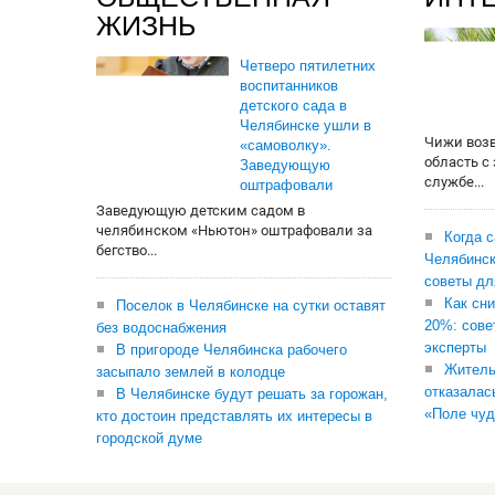
ЖИЗНЬ
Четверо пятилетних
воспитанников
детского сада в
Челябинске ушли в
Чижи воз
«самоволку».
область с
Заведующую
службе...
оштрафовали
Заведующую детским садом в
челябинском «Ньютон» оштрафовали за
Когда 
бегство...
Челябинск
советы дл
Как сни
Поселок в Челябинске на сутки оставят
20%: сове
без водоснабжения
эксперты
В пригороде Челябинска рабочего
Житель
засыпало землей в колодце
отказалас
В Челябинске будут решать за горожан,
«Поле чуд
кто достоин представлять их интересы в
городской думе