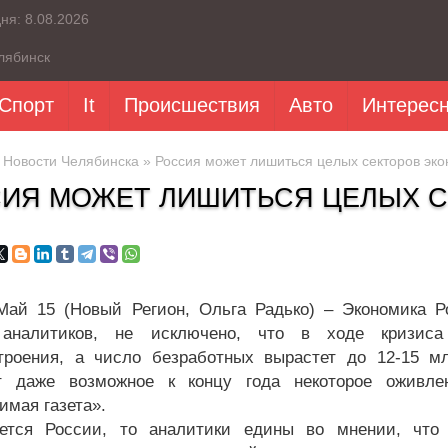
дня:
8.08.2026
лябинск
Спорт
It
Происшествия
Авто
Интерес
»
Новости Челябинска
» Россия может лишиться целых секторов эк
ИЯ МОЖЕТ ЛИШИТЬСЯ ЦЕЛЫХ 
Май 15 (Новый Регион, Ольга Радько) – Экономика Р
аналитиков, не исключено, что в ходе кризиса 
роения, а число безработных вырастет до 12-15 мл
т даже возможное к концу года некоторое оживле
имая газета».
ется России, то аналитики едины во мнении, что 