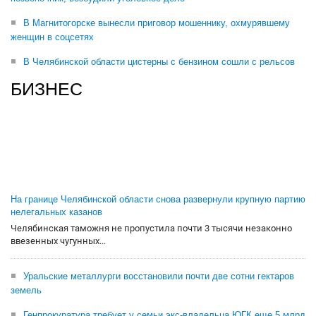
В Магнитогорске вынесли приговор мошеннику, охмурявшему
женщин в соцсетях
В Челябинской области цистерны с бензином сошли с рельсов
БИЗНЕС
На границе Челябинской области снова развернули крупную партию
нелегальных казанов
Челябинская таможня не пропустила почти 3 тысячи незаконно
ввезенных чугунных...
Уральские металлурги восстановили почти две сотни гектаров
земель
Генпрокуратура требует у семьи экс-владельца ЮГК еще 5 млрд