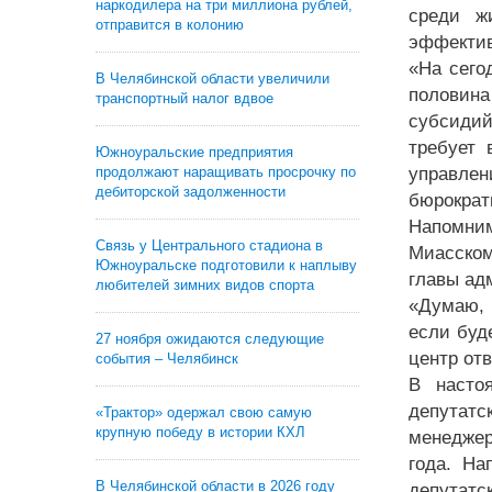
наркодилера на три миллиона рублей,
среди ж
отправится в колонию
эффектив
«На сего
В Челябинской области увеличили
половина
транспортный налог вдвое
субсидий
требует 
Южноуральские предприятия
продолжают наращивать просрочку по
управле
дебиторской задолженности
бюрократ
Напомним
Связь у Центрального стадиона в
Миасском
Южноуральске подготовили к наплыву
главы ад
любителей зимних видов спорта
«Думаю, 
если буд
27 ноября ожидаются следующие
центр от
события – Челябинск
В насто
депутатс
«Трактор» одержал свою самую
крупную победу в истории КХЛ
менеджер
года. На
В Челябинской области в 2026 году
депутатс