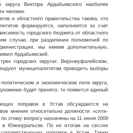
 округа Виктора Ардабьевского наиболее
н человек.
ов и областного правительства такова, что
итетов формируется, наполняется за счет
висимость городского бюджета от областного
шем случае, при разделении полномочий по
администрации, мы имеем дополнительную,
заявил Ардабьевский.
трех городских округах: Верхнеуфалейском,
мендуют муниципалитетам проводить выборы
политическом и экономическом поле округа,
дложение будет принято, то появится единый
ующих поправок в Устав обсуждаются на
свое мнение относительно должности «сити-
о этому вопросу назначены на 11 июня 2009
 в Южноуральске. По их итогам на сессии
соответствующих поправок в Устав. Таким