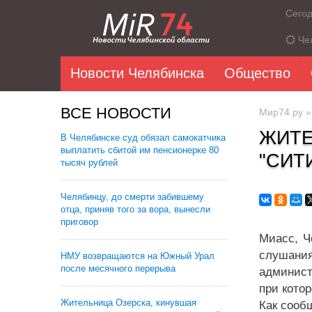
Сего
Че
Новости Челябинска
Общество
ВСЕ НОВОСТИ
Мир74.ру
ЖИТЕ
В Челябинске суд обязал самокатчика
выплатить сбитой им пенсионерке 80
"СИТ
тысяч рублей
Челябинцу, до смерти забившему
отца, приняв того за вора, вынесли
приговор
Миасс, Ч
слушания
НМУ возвращаются на Южный Урал
после месячного перерыва
админист
при кото
Жительница Озерска, кинувшая
Как сооб