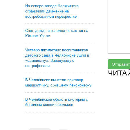
На северо-западе Челябинска
ограничили движение на
востребованном перекрестке
Снег, дождь и гололед остаются на
Южном Урале
Четверо пятилетних воспитанников
детского сада в Челябинске ушли в
«самоволку». Заведующую
Отправит
оштрафовали
ЧИТА
В Челябинске вынесли приговор
маршрутчику, сбившему пенсионерку
В Челябинской области цистерны с
бензином сошли с рельсов