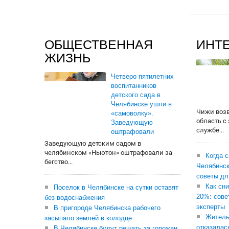
ОБЩЕСТВЕННАЯ
ИНТ
ЖИЗНЬ
Четверо пятилетних
воспитанников
детского сада в
Челябинске ушли в
Чижи воз
«самоволку».
область с
Заведующую
службе...
оштрафовали
Заведующую детским садом в
челябинском «Ньютон» оштрафовали за
Когда 
бегство...
Челябинск
советы дл
Как сни
Поселок в Челябинске на сутки оставят
20%: сове
без водоснабжения
эксперты
В пригороде Челябинска рабочего
Житель
засыпало землей в колодце
отказалас
В Челябинске будут решать за горожан,