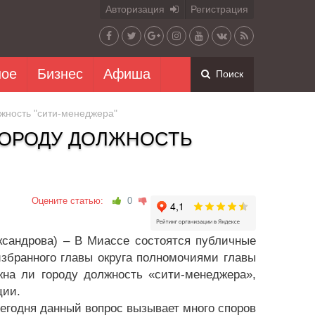
Авторизация
Регистрация
ное
Бизнес
Афиша
Поиск
жность "сити-менеджера"
ГОРОДУ ДОЛЖНОСТЬ
Оцените статью:
0
ксандрова) – В Миассе состоятся публичные
збранного главы округа полномочиями главы
жна ли городу должность «сити-менеджера»,
ции.
егодня данный вопрос вызывает много споров