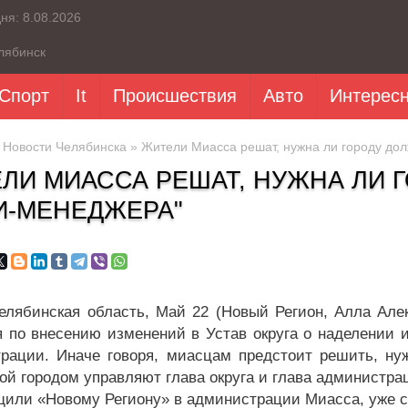
дня:
8.08.2026
лябинск
Спорт
It
Происшествия
Авто
Интерес
»
Новости Челябинска
» Жители Миасса решат, нужна ли городу дол
ЛИ МИАССА РЕШАТ, НУЖНА ЛИ 
И-МЕНЕДЖЕРА"
елябинская область, Май 22 (Новый Регион, Алла Але
 по внесению изменений в Устав округа о наделении и
рации. Иначе говоря, миасцам предстоит решить, ну
рой городом управляют глава округа и глава администра
щили «Новому Региону» в администрации Миасса, уже с