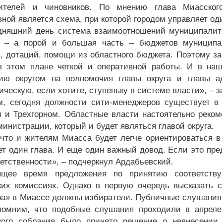
ителей и чиновников. По мнению глава Миасского
ной является схема, при которой городом управляет оди
дняшний день система взаимоотношений муниципалитет
 – а порой и большая часть – бюджетов муниципал
, дотаций, помощи из областного бюджета. Поэтому за
в этом плане четкой и оперативной работы. И в на
нию округом на полномочия главы округа и главы 
ическую, если хотите, ступеньку в системе власти», – 
, сегодня должности сити-менеджеров существует в 
 и Трехгорном. Областные власти настоятельно реко
министрации, который и будет являться главой округа.
что и жителям Миасса будет легче ориентироваться в 
ет один глава. И еще один важный довод. Если это пре
ветственности», – подчеркнул Ардабьевский.
ящее время предложения по принятию соответств
ких комиссиях. Однако в первую очередь высказать 
а» в Миассе должны избиратели. Публичные слушания п
помним, что подобные слушания проходили в апреле
кого собрания было принято решение о невнесении 