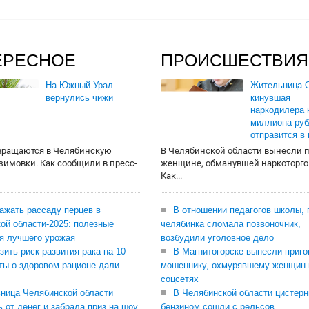
ЕРЕСНОЕ
ПРОИСШЕСТВИЯ
На Южный Урал
Жительница О
вернулись чижи
кинувшая
наркодилера 
миллиона руб
отправится в
вращаются в Челябинскую
В Челябинской области вынесли 
 зимовки. Как сообщили в пресс-
женщине, обманувшей наркоторго
Как...
сажать рассаду перцев в
В отношении педагогов школы, 
ой области-2025: полезные
челябинка сломала позвоночник,
я лучшего урожая
возбудили уголовное дело
зить риск развития рака на 10–
В Магнитогорске вынесли приго
ты о здоровом рационе дали
мошеннику, охмурявшему женщин 
соцсетях
ница Челябинской области
В Челябинской области цистерн
ь от денег и забрала приз на шоу
бензином сошли с рельсов