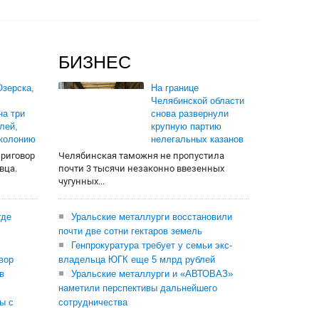
БИЗНЕС
зерска,
На границе
Челябинской области
на три
снова развернули
лей,
крупную партию
 колонию
нелегальных казанов
приговор
Челябинская таможня не пропустила
вца.
почти 3 тысячи незаконно ввезенных
чугунных...
где
Уральские металлурги восстановили
почти две сотни гектаров земель
Генпрокуратура требует у семьи экс-
вор
владельца ЮГК еще 5 млрд рублей
в
Уральские металлурги и «АВТОВАЗ»
наметили перспективы дальнейшего
ы с
сотрудничества