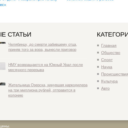
ес»
Е СТАТЬИ
КАТЕГОР
Челябинцу, до смерти забившему отца,
Главная
приняв того за вора, вынесли приговор
Общество
Спорт
НМУ возвращаются на Южный Урал после
Наука
месячного перерыва
Происшестви
Культура
Жительница Озерска, кинувшая наркодилера
Авто
на три миллиона рублей, отправится в
колонию
щены.