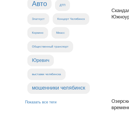
Авто
ДТП
Скандал
Южноура
Златоуст
Концерт Челябинск
Коркино
Миасс
Общественный транспорт
Юревич
выставки челябинска
мошенники челябинск
Озерск
Показать все теги
времен