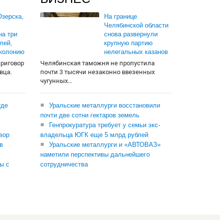
зерска,
На границе
Челябинской области
на три
снова развернули
лей,
крупную партию
 колонию
нелегальных казанов
приговор
Челябинская таможня не пропустила
вца.
почти 3 тысячи незаконно ввезенных
чугунных...
где
Уральские металлурги восстановили
почти две сотни гектаров земель
Генпрокуратура требует у семьи экс-
вор
владельца ЮГК еще 5 млрд рублей
в
Уральские металлурги и «АВТОВАЗ»
наметили перспективы дальнейшего
ы с
сотрудничества