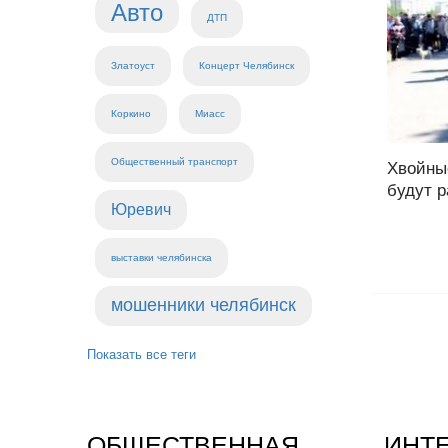
Авто
ДТП
Златоуст
Концерт Челябинск
Коркино
Миасс
Общественный транспорт
Хвойны
будут р
Юревич
выставки челябинска
мошенники челябинск
Показать все теги
ОБЩЕСТВЕННАЯ
ИНТ