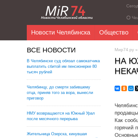
Сего
Че
Новости Челябинска
Общество
ВСЕ НОВОСТИ
Мир74.ру
НА Ю
В Челябинске суд обязал самокатчика
выплатить сбитой им пенсионерке 80
НЕКА
тысяч рублей
Челябинцу, до смерти забившему
отца, приняв того за вора, вынесли
приговор
Челябинс
продавцы
НМУ возвращаются на Южный Урал
после месячного перерыва
Как сооб
горячий 
Жительница Озерска, кинувшая
Основны