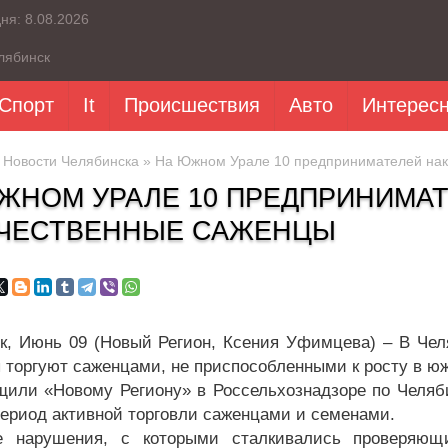
дня:
8.08.2026
лябинск
Спорт
It
Происшествия
Авто
Интерес
»
Новости Челябинска
» На Южном Урале 10 предпринимателей нак
ЖНОМ УРАЛЕ 10 ПРЕДПРИНИМАТ
ЧЕСТВЕННЫЕ САЖЕНЦЫ
к, Июнь 09 (Новый Регион, Ксения Уфимцева) – В Чел
 торгуют саженцами, не приспособленными к росту в ю
щили «Новому Региону» в Россельхознадзоре по Челяб
период активной торговли саженцами и семенами.
е нарушения, с которыми сталкивались проверяющи