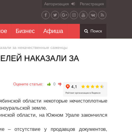
Авторизация
Регистрация
ное
Бизнес
Афиша
Поиск
азали за некачественные саженцы
ЕЛЕЙ НАКАЗАЛИ ЗА
Оцените статью:
0
ябинской области некоторые нечистоплотные
жноуральской земле.
инской области, на Южном Урале закончился
е – отсутствие у продавцов документов,