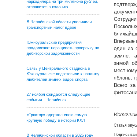
наркодилера на три миллиона рублей,
подтверж
отправится в колонию
документо
Сотрудни
В Челябинской области увеличили
Поскольк
транспортный налог вдвое
ближайши
Впервые 
Южноуральские предприятия
продолжают наращивать просрочку по
один из 
дебиторской задолженности
земле, т
зимой об
Связь у Центрального стадиона в
местному
Южноуральске подготовили к наплыву
яблонь, г
любителей зимних видов спорта
Всего за
фитосани
27 ноября ожидаются следующие
события – Челябинск
Источник
«Трактор» одержал свою самую
крупную победу в истории КХЛ
Статья опуб
Подписывай
В Челябинской области в 2026 году