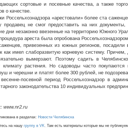
дающих сортовые и посевные качества, а также торг
в о качестве.
ки Россельхознадзора «арестовали» более ста саженце
у продавец не смог предоставить на них документы,
е дни незаконно ввезенные на территорию Южного Ура
процедура ареста была опробована Россельхознадзором 
саженцев, привезенных из южных регионов, посадили 
ак как имел слаборазвитую корневую систему. Причем,
язательно вымерзают. Поэтому садить в Челябинско
 климату растения. Но садоводы часто покупаются 
руш и черешни и платят более 300 рублей, не подозревая
 весенне-посевной период Россельхознадзор в админ
тарного законодательства 10 индивидуальных предпри
: www.nr2.ru
ликована в разделах:
Новости Челябинска
тесь на нашу
группу в VK
. Там есть материалы которые мы не публикуем 