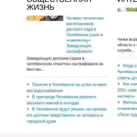
ЖИЗНЬ
Четверо пятилетних
воспитанников
детского сада в
Челябинске ушли в
Чижи воз
«самоволку».
область с
Заведующую
службе...
оштрафовали
Заведующую детским садом в
челябинском «Ньютон» оштрафовали за
Когда 
бегство...
Челябинск
советы дл
Как сни
Поселок в Челябинске на сутки оставят
20%: сове
без водоснабжения
эксперты
В пригороде Челябинска рабочего
Житель
засыпало землей в колодце
отказалас
В Челябинске будут решать за горожан,
«Поле чуд
кто достоин представлять их интересы в
городской думе