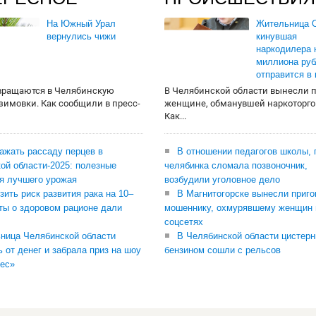
На Южный Урал
Жительница О
вернулись чижи
кинувшая
наркодилера 
миллиона руб
отправится в
вращаются в Челябинскую
В Челябинской области вынесли 
 зимовки. Как сообщили в пресс-
женщине, обманувшей наркоторго
Как...
сажать рассаду перцев в
В отношении педагогов школы, 
ой области-2025: полезные
челябинка сломала позвоночник,
я лучшего урожая
возбудили уголовное дело
зить риск развития рака на 10–
В Магнитогорске вынесли приго
ты о здоровом рационе дали
мошеннику, охмурявшему женщин 
соцсетях
ница Челябинской области
В Челябинской области цистерн
ь от денег и забрала приз на шоу
бензином сошли с рельсов
ес»