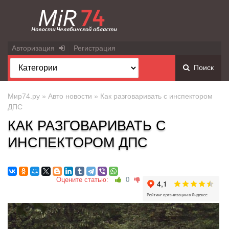
Авторизация
Регистрация
Поиск
Мир74.ру
»
Авто новости
» Как разговаривать с инспектором
ДПС
КАК РАЗГОВАРИВАТЬ С
ИНСПЕКТОРОМ ДПС
Оцените статью:
0