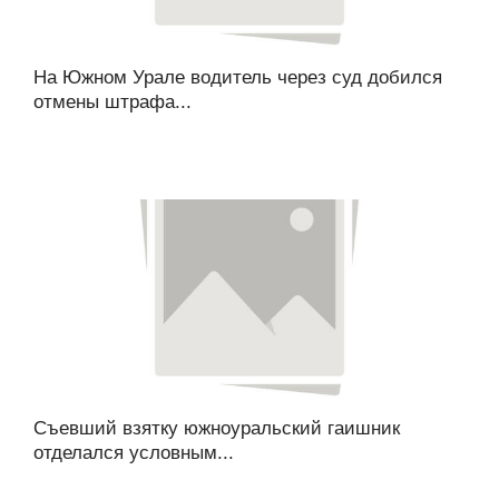
На Южном Урале водитель через суд добился
отмены штрафа...
Съевший взятку южноуральский гаишник
отделался условным...