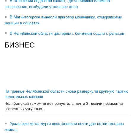
В отношении педагогов школы, где челябинка сломала
позвоночник, возбудили уголовное дело
В Магнитогорске вынесли приговор мошеннику, охмурявшему
женщин в соцсетях
В Челябинской области цистерны с бензином сошли с рельсов
БИЗНЕС
На границе Челябинской области снова развернули крупную партию
нелегальных казанов
Челябинская таможня не пропустила почти 3 тысячи незаконно
ввезенных чугунных...
Уральские металлурги восстановили почти две сотни гектаров
земель