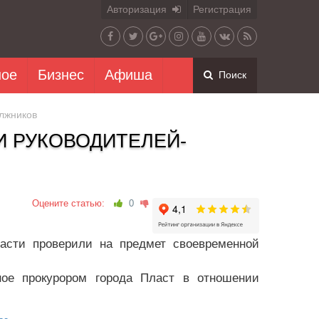
Авторизация
Регистрация
ное
Бизнес
Афиша
Поиск
лжников
 РУКОВОДИТЕЛЕЙ-
Оцените статью:
0
ласти проверили на предмет своевременной
ное прокурором города Пласт в отношении