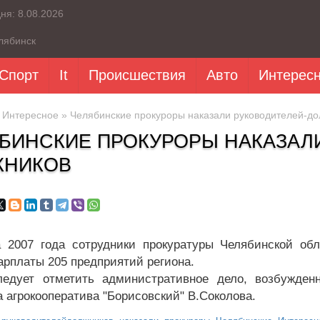
дня:
8.08.2026
лябинск
Спорт
It
Происшествия
Авто
Интерес
»
Интересное
» Челябинские прокуроры наказали руководителей-до
БИНСКИЕ ПРОКУРОРЫ НАКАЗАЛИ
ЖНИКОВ
 2007 года сотрудники прокуратуры Челябинской об
арплаты 205 предприятий региона.
едует отметить административное дело, возбужден
а агрокооператива "Борисовский" В.Соколова.