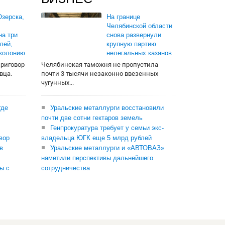
зерска,
На границе
Челябинской области
на три
снова развернули
лей,
крупную партию
 колонию
нелегальных казанов
приговор
Челябинская таможня не пропустила
вца.
почти 3 тысячи незаконно ввезенных
чугунных...
где
Уральские металлурги восстановили
почти две сотни гектаров земель
Генпрокуратура требует у семьи экс-
вор
владельца ЮГК еще 5 млрд рублей
в
Уральские металлурги и «АВТОВАЗ»
наметили перспективы дальнейшего
ы с
сотрудничества