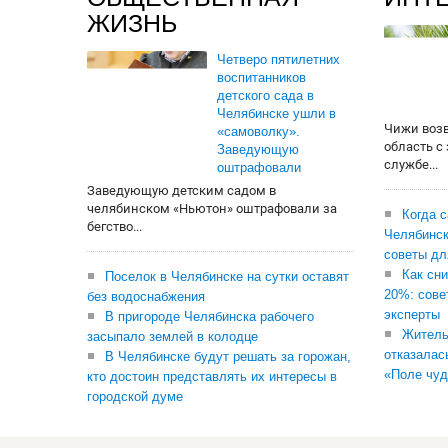
ЖИЗНЬ
Четверо пятилетних
воспитанников
детского сада в
Челябинске ушли в
Чижи воз
«самоволку».
область с
Заведующую
службе...
оштрафовали
Заведующую детским садом в
челябинском «Ньютон» оштрафовали за
Когда 
бегство...
Челябинск
советы дл
Как сни
Поселок в Челябинске на сутки оставят
20%: сове
без водоснабжения
эксперты
В пригороде Челябинска рабочего
Житель
засыпало землей в колодце
отказалас
В Челябинске будут решать за горожан,
«Поле чуд
кто достоин представлять их интересы в
городской думе