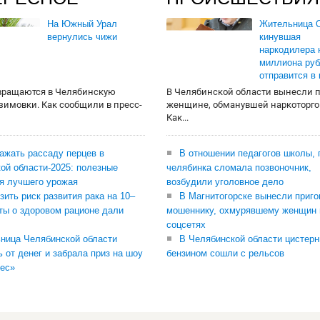
На Южный Урал
Жительница О
вернулись чижи
кинувшая
наркодилера 
миллиона руб
отправится в
вращаются в Челябинскую
В Челябинской области вынесли 
 зимовки. Как сообщили в пресс-
женщине, обманувшей наркоторго
Как...
сажать рассаду перцев в
В отношении педагогов школы, 
ой области-2025: полезные
челябинка сломала позвоночник,
я лучшего урожая
возбудили уголовное дело
зить риск развития рака на 10–
В Магнитогорске вынесли приго
ты о здоровом рационе дали
мошеннику, охмурявшему женщин 
соцсетях
ница Челябинской области
В Челябинской области цистерн
ь от денег и забрала приз на шоу
бензином сошли с рельсов
ес»