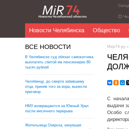
Сего
Че
Новости Челябинска
Общество
ВСЕ НОВОСТИ
Мир74.ру
ЧЕЛЯ
В Челябинске суд обязал самокатчика
выплатить сбитой им пенсионерке 80
ДОЛ
тысяч рублей
Челябинцу, до смерти забившему
отца, приняв того за вора, вынесли
приговор
С начала
выдачи з
НМУ возвращаются на Южный Урал
после месячного перерыва
Особо сл
директор
Жительница Озерска, кинувшая