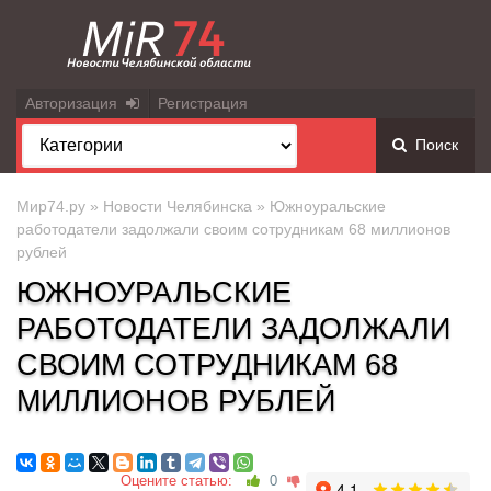
Авторизация
Регистрация
Поиск
Мир74.ру
»
Новости Челябинска
» Южноуральские
работодатели задолжали своим сотрудникам 68 миллионов
рублей
ЮЖНОУРАЛЬСКИЕ
РАБОТОДАТЕЛИ ЗАДОЛЖАЛИ
СВОИМ СОТРУДНИКАМ 68
МИЛЛИОНОВ РУБЛЕЙ
Оцените статью:
0