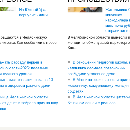
На Южный Урал
Жительница О
вернулись чижи
кинувшая
наркодилера 
миллиона руб
отправится в
вращаются в Челябинскую
В Челябинской области вынесли 
 зимовки. Как сообщили в пресс-
женщине, обманувшей наркоторго
Как...
сажать рассаду перцев в
В отношении педагогов школы, 
ой области-2025: полезные
челябинка сломала позвоночник,
я лучшего урожая
возбудили уголовное дело
зить риск развития рака на 10–
В Магнитогорске вынесли приго
ты о здоровом рационе дали
мошеннику, охмурявшему женщин 
соцсетях
ница Челябинской области
В Челябинской области цистерн
ь от денег и забрала приз на шоу
бензином сошли с рельсов
ес»