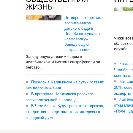
ЖИЗНЬ
Четверо пятилетних
воспитанников
детского сада в
Челябинске ушли в
Чижи воз
«самоволку».
область с
Заведующую
службе...
оштрафовали
Заведующую детским садом в
челябинском «Ньютон» оштрафовали за
Когда 
бегство...
Челябинск
советы дл
Как сни
Поселок в Челябинске на сутки оставят
20%: сове
без водоснабжения
эксперты
В пригороде Челябинска рабочего
Житель
засыпало землей в колодце
отказалас
В Челябинске будут решать за горожан,
«Поле чуд
кто достоин представлять их интересы в
городской думе