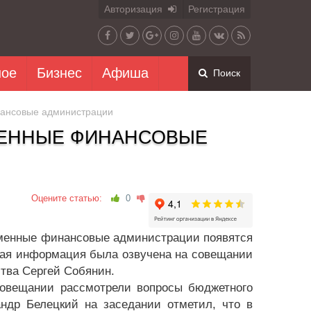
Авторизация
Регистрация
ное
Бизнес
Афиша
Поиск
нансовые администрации
ЕМЕННЫЕ ФИНАНСОВЫЕ
Оцените статью:
0
еменные финансовые администрации появятся
акая информация была озвучена на совещании
ства Сергей Собянин.
совещании рассмотрели вопросы бюджетного
андр Белецкий на заседании отметил, что в