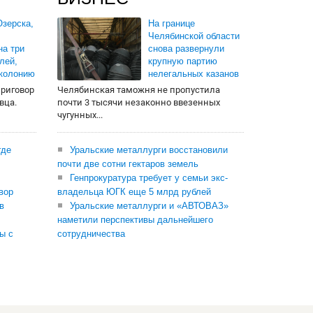
зерска,
На границе
Челябинской области
на три
снова развернули
лей,
крупную партию
 колонию
нелегальных казанов
приговор
Челябинская таможня не пропустила
вца.
почти 3 тысячи незаконно ввезенных
чугунных...
где
Уральские металлурги восстановили
почти две сотни гектаров земель
Генпрокуратура требует у семьи экс-
вор
владельца ЮГК еще 5 млрд рублей
в
Уральские металлурги и «АВТОВАЗ»
наметили перспективы дальнейшего
ы с
сотрудничества