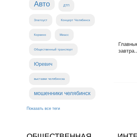
Авто
ДТП
Златоуст
Концерт Челябинск
Коркино
Миасс
Главны
Общественный транспорт
завтра..
Юревич
выставки челябинска
мошенники челябинск
Показать все теги
ОБЩЕСТВЕННАЯ
ИНТ