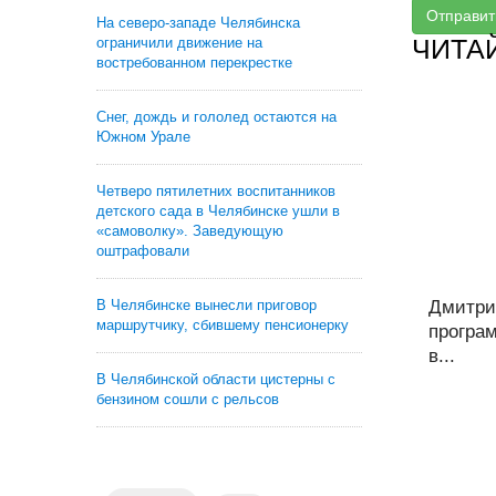
Отправит
На северо-западе Челябинска
ЧИТА
ограничили движение на
востребованном перекрестке
Снег, дождь и гололед остаются на
Южном Урале
Четверо пятилетних воспитанников
детского сада в Челябинске ушли в
«самоволку». Заведующую
оштрафовали
В Челябинске вынесли приговор
Дмитри
маршрутчику, сбившему пенсионерку
програ
в...
В Челябинской области цистерны с
бензином сошли с рельсов