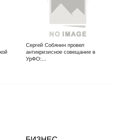
Сергей Собянин провел
кой
антикризисное совещание в
УрФО:...
БИЗНЕС