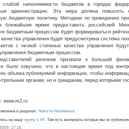
х слабой наполняемости бюджетов в городах федер
вые администрации. Эта мера должна повысить от
ую бюджетную политику. Методики по проведению пр
в ближайшее время предоставить российский Минф
ия бюджетным процессом будет формироваться рейтинг 
 качества управления будет предусмотрена система поо
ектов с низкой степенью качества управления буду
 управления бюджетным процессом.
редставителей регионов призвали к большей фина
и было озвучено, что в настоящее время под контр
ию объема публикуемой информации, чтобы информаци
онтрольным органам, но и гражданам, перед которыми го
: www.nr2.ru
ликована в разделах:
Новости Челябинска
тесь на нашу
группу в VK
. Там есть материалы которые мы не публикуем 
2009, 17:15,