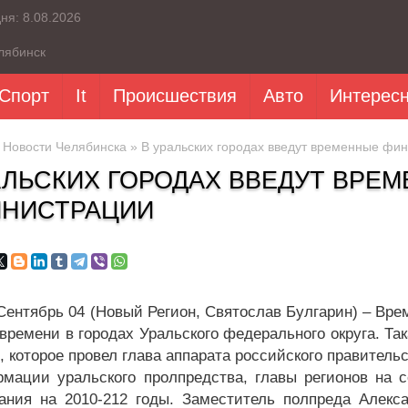
дня:
8.08.2026
лябинск
Спорт
It
Происшествия
Авто
Интерес
»
Новости Челябинска
» В уральских городах введут временные фи
АЛЬСКИХ ГОРОДАХ ВВЕДУТ ВР
НИСТРАЦИИ
Сентябрь 04 (Новый Регион, Святослав Булгарин) – Вр
 времени в городах Уральского федерального округа. Т
, которое провел глава аппарата российского правитель
мации уральского пролпредства, главы регионов на 
ания на 2010-212 годы. Заместитель полпреда Алекс