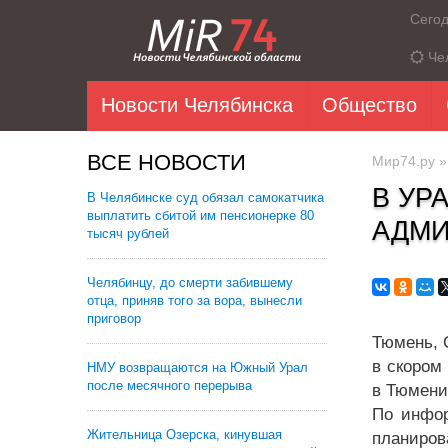
Сего
Че
Новости Челябинска
Общество
ВСЕ НОВОСТИ
Мир74.ру
В УР
В Челябинске суд обязал самокатчика
выплатить сбитой им пенсионерке 80
АДМИ
тысяч рублей
Челябинцу, до смерти забившему
отца, приняв того за вора, вынесли
приговор
Тюмень, 
в скором
НМУ возвращаются на Южный Урал
после месячного перерыва
в Тюмени
По инфор
Жительница Озерска, кинувшая
планиров