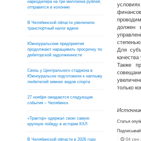
наркодилера на три миллиона рублей,
условия
отправится в колонию
финансо
проводим
В Челябинской области увеличили
должен 
транспортный налог вдвое
управлен
степенью
Южноуральские предприятия
продолжают наращивать просрочку по
Для субъ
дебиторской задолженности
качества
Также п
Связь у Центрального стадиона в
совещани
Южноуральске подготовили к наплыву
увеличен
любителей зимних видов спорта
только к
27 ноября ожидаются следующие
события – Челябинск
Источник
«Трактор» одержал свою самую
Статья опуб
крупную победу в истории КХЛ
Подписывай
04 сен 
В Челябинской области в 2026 году