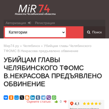
Авторизация
Регистрация
Поиск
Мир74.ру
»
Челябинск
» Убийцам главы Челябинского
ТФОМС В.Некрасова предъявлено обвинение
УБИЙЦАМ ГЛАВЫ
ЧЕЛЯБИНСКОГО ТФОМС
В.НЕКРАСОВА ПРЕДЪЯВЛЕНО
ОБВИНЕНИЕ
Оцените статью:
0