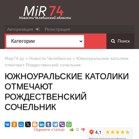
Авторизация
Регистрация
Поиск
Мир74.ру
»
Новости Челябинска
» Южноуральские католики
отмечают Рождественский сочельник
ЮЖНОУРАЛЬСКИЕ КАТОЛИКИ
ОТМЕЧАЮТ
РОЖДЕСТВЕНСКИЙ
СОЧЕЛЬНИК
Оцените статью:
0