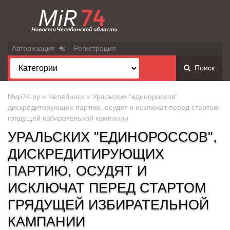
Авторизация
Регистрация
Поиск
Мир74.ру
»
Челябинск
» Уральских "единороссов",
дискредитирующих партию, осудят и исключат перед стартом
грядущей избирательной кампании
УРАЛЬСКИХ "ЕДИНОРОССОВ",
ДИСКРЕДИТИРУЮЩИХ
ПАРТИЮ, ОСУДЯТ И
ИСКЛЮЧАТ ПЕРЕД СТАРТОМ
ГРЯДУЩЕЙ ИЗБИРАТЕЛЬНОЙ
КАМПАНИИ