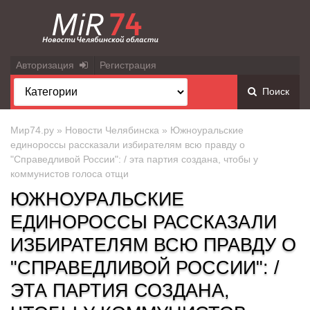
Авторизация
Регистрация
Поиск
Мир74.ру
»
Новости Челябинска
» Южноуральские
единороссы рассказали избирателям всю правду о
"Справедливой России": / эта партия создана, чтобы у
коммунистов голоса отщи
ЮЖНОУРАЛЬСКИЕ
ЕДИНОРОССЫ РАССКАЗАЛИ
ИЗБИРАТЕЛЯМ ВСЮ ПРАВДУ О
"СПРАВЕДЛИВОЙ РОССИИ": /
ЭТА ПАРТИЯ СОЗДАНА,